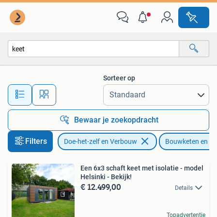
Bouwketen en Schaftketen
Sorteer op
Alle afstanden…
Bewaar je zoekopdracht
Filters
Doe-het-zelf en Verbouw
Bouwketen en Sc
Een 6x3 schaft keet met isolatie - model
Helsinki - Bekijk!
€ 12.499,00
Details
Topadvertentie