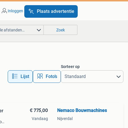
Inloggen
Plaats advertentie
lle afstanden…
Zoek
Sorteer op
Lijst
Foto’s
€ 775,00
Nemaco Bouwmachines
er
Vandaag
Nijverdal
o
lijk