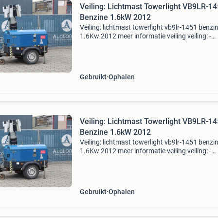
Veiling: Lichtmast Towerlight VB9LR-1
Benzine 1.6kW 2012
Veiling: lichtmast towerlight vb9lr-1451 benzi
1.6Kw 2012 meer informatie veiling veiling: -
sluitdatum: 17 aug. 2026 - Website:
https:www.auctionport.be/nl/lot/towerlight
algemene informatie
Gebruikt
Ophalen
Veiling: Lichtmast Towerlight VB9LR-1
Benzine 1.6kW 2012
Veiling: lichtmast towerlight vb9lr-1451 benzi
1.6Kw 2012 meer informatie veiling veiling: -
sluitdatum: 17 aug. 2026 - Website:
https:www.auctionport.be/nl/lot/towerlight
algemene informatie
Gebruikt
Ophalen