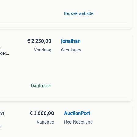
Bezoek website
€ 2.250,00
jonathan
,
Vandaag
Groningen
ndere
 mast
rdoor
Dagtopper
€ 1.000,00
AuctionPort
451
Vandaag
Heel Nederland
ne