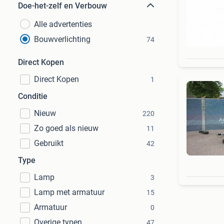
Doe-het-zelf en Verbouw
Alle advertenties
Bouwverlichting
74
Direct Kopen
Direct Kopen
1
Conditie
Nieuw
220
Zo goed als nieuw
11
Gebruikt
42
Type
Lamp
3
Lamp met armatuur
15
Armatuur
0
Overige typen
47