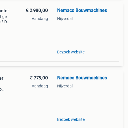
€ 2.980,00
Nemaco Bouwmachines
meter
tige
Vandaag
Nijverdal
in? De
mak
zuini
Bezoek website
€ 775,00
Nemaco Bouwmachines
er
Vandaag
Nijverdal
o
lijk
et
Bezoek website