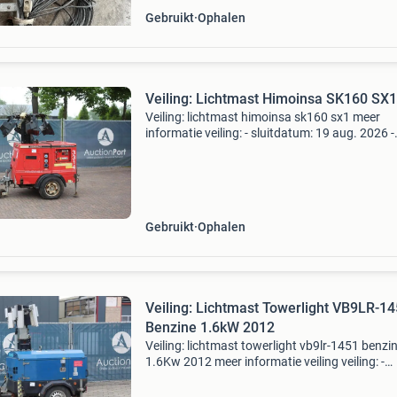
Gebruikt
Ophalen
Veiling: Lichtmast Himoinsa SK160 SX1
Veiling: lichtmast himoinsa sk160 sx1 meer
informatie veiling: - sluitdatum: 19 aug. 2026 -
Website:
https:www.auctionport.be/nl/lot/himoinsa/
generatorvermogen: 0 kva btw: de getoonde pri
Gebruikt
Ophalen
Veiling: Lichtmast Towerlight VB9LR-1
Benzine 1.6kW 2012
Veiling: lichtmast towerlight vb9lr-1451 benzi
1.6Kw 2012 meer informatie veiling veiling: -
sluitdatum: 17 aug. 2026 - Website:
https:www.auctionport.be/nl/lot/towerlight