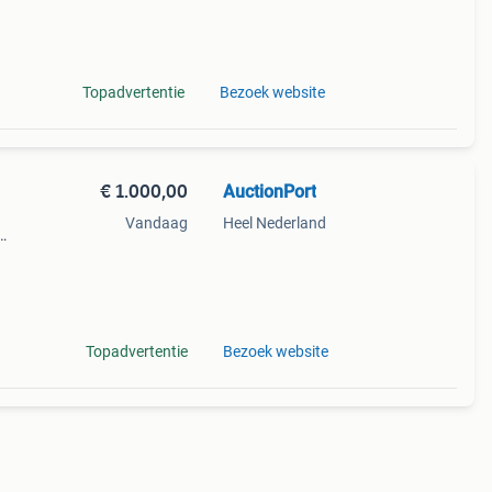
et
Topadvertentie
Bezoek website
€ 1.000,00
AuctionPort
Vandaag
Heel Nederland
258835
js is
Topadvertentie
Bezoek website