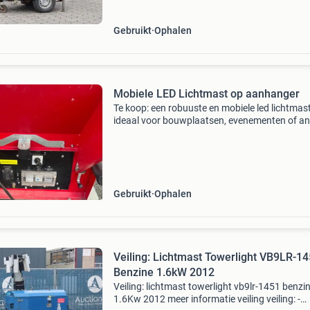
algemene informatie
Gebruikt
Ophalen
Mobiele LED Lichtmast op aanhanger
Te koop: een robuuste en mobiele led lichtmast
ideaal voor bouwplaatsen, evenementen of a
locaties waar tijdelijke verlichting nodig is. De
is gemonteerd op een stevige aanhanger, waa
Gebruikt
Ophalen
Veiling: Lichtmast Towerlight VB9LR-1
Benzine 1.6kW 2012
Veiling: lichtmast towerlight vb9lr-1451 benzi
1.6Kw 2012 meer informatie veiling veiling: -