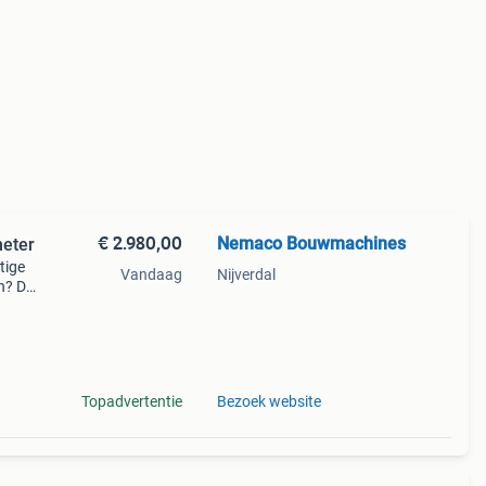
€ 2.980,00
Nemaco Bouwmachines
meter
tige
Vandaag
Nijverdal
in? De
mak
zuini
Topadvertentie
Bezoek website