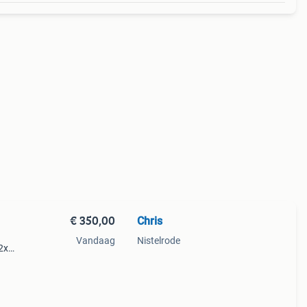
€ 350,00
Chris
Vandaag
Nistelrode
2x
e
atie