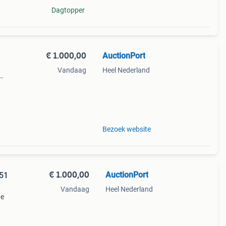
Dagtopper
€ 1.000,00
AuctionPort
Vandaag
Heel Nederland
258835
js is
Bezoek website
€ 1.000,00
AuctionPort
451
Vandaag
Heel Nederland
ne
/258631