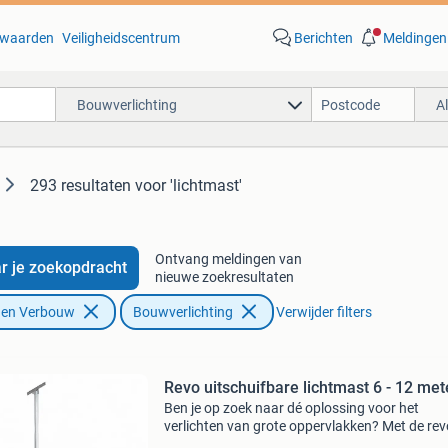
waarden
Veiligheidscentrum
Berichten
Meldingen
Bouwverlichting
A
293 resultaten
voor 'lichtmast'
Ontvang meldingen van
r je zoekopdracht
nieuwe zoekresultaten
f en Verbouw
Bouwverlichting
Verwijder filters
Revo uitschuifbare lichtmast 6 - 12 met
Ben je op zoek naar dé oplossing voor het
verlichten van grote oppervlakken? Met de rev
lichtmast krijg je dat voor elkaar. Deze is makke