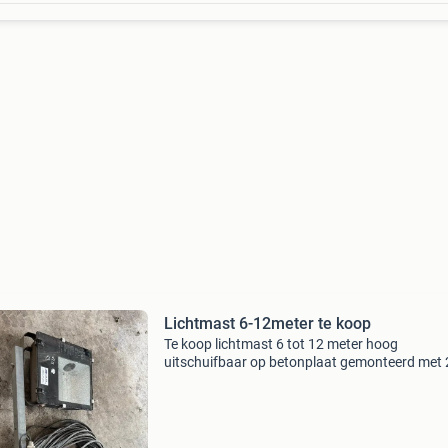
Lichtmast 6-12meter te koop
Te koop lichtmast 6 tot 12 meter hoog
uitschuifbaar op betonplaat gemonteerd met 
grote lampen 230v aansluiting met extra lang
kabel. Neerklapbaar met lier. Let op in combin
met de betonplaat i