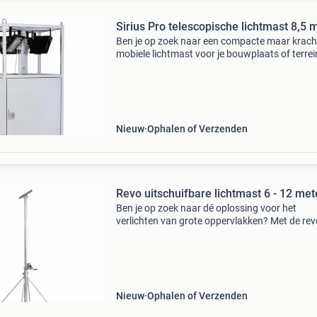
Sirius Pro telescopische lichtmast 8,5 
Ben je op zoek naar een compacte maar krach
mobiele lichtmast voor je bouwplaats of terre
sirius 8500 combineert stabiliteit, gebruiksge
en een hoge lichtopbrengst dankzij de energie
Nieuw
Ophalen of Verzenden
Revo uitschuifbare lichtmast 6 - 12 met
Ben je op zoek naar dé oplossing voor het
verlichten van grote oppervlakken? Met de rev
lichtmast krijg je dat voor elkaar. Deze is makke
uitschuifbaar van 6 tot maar liefst 12 meter m
behulp v
Nieuw
Ophalen of Verzenden