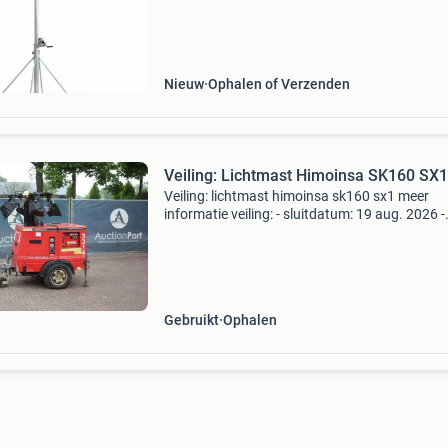
uitschuifbaar van 6 tot maar liefst 12 meter m
behulp v
Nieuw
Ophalen of Verzenden
Veiling: Lichtmast Himoinsa SK160 SX1
Veiling: lichtmast himoinsa sk160 sx1 meer
informatie veiling: - sluitdatum: 19 aug. 2026 -
Website:
https:www.auctionport.be/nl/lot/himoinsa/
generatorvermogen: 0 kva btw: de getoonde pri
Gebruikt
Ophalen