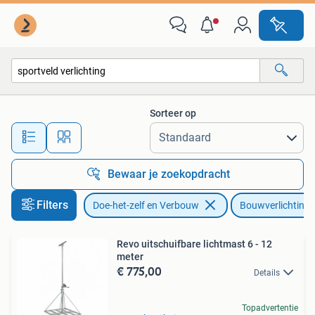
Bouwverlichting
Sorteer op
Alle afstanden…
Bewaar je zoekopdracht
Filters
Doe-het-zelf en Verbouw
Bouwverlichting
Revo uitschuifbare lichtmast 6 - 12
meter
€ 775,00
Details
Topadvertentie