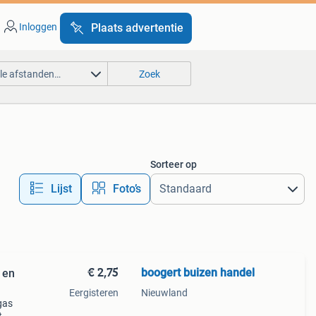
Inloggen
Plaats advertentie
lle afstanden…
Zoek
Sorteer op
Lijst
Foto’s
€ 2,75
boogert buizen handel
 en
Eergisteren
Nieuwland
gas