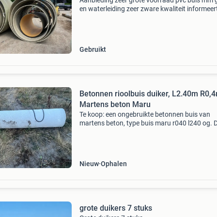
Aanbieding zeer grote voorraad pvc buis mm 
en waterleiding zeer zware kwaliteit informeer
naar de prijs duiker buizen te koop van 11 cm 
320 cm bel voor prijs info martin 06-1101135
grote
Gebruikt
Betonnen rioolbuis duiker, L2.40m R0,
Martens beton Maru
Te koop: een ongebruikte betonnen buis van
martens beton, type buis maru r040 l240 og. 
buis heeft een doorsnede van 400mm en is 2.
Meter lang. Ideaal voor afvoer of andere
constructiedoeleinden.
Nieuw
Ophalen
grote duikers 7 stuks