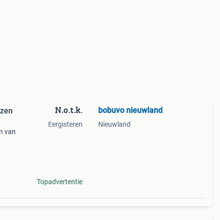
N.o.t.k.
bobuvo nieuwland
izen
Eergisteren
Nieuwland
en van
bel
Topadvertentie