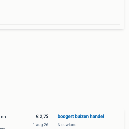
€ 2,75
boogert buizen handel
 en
1 aug 26
Nieuwland