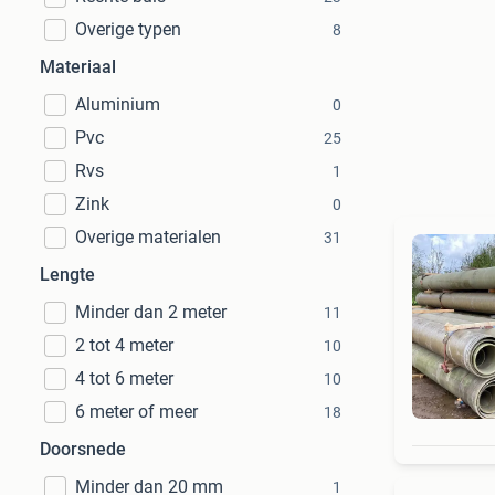
Overige typen
8
Materiaal
Aluminium
0
Pvc
25
Rvs
1
Zink
0
Overige materialen
31
Lengte
Minder dan 2 meter
11
2 tot 4 meter
10
4 tot 6 meter
10
6 meter of meer
18
Doorsnede
Minder dan 20 mm
1