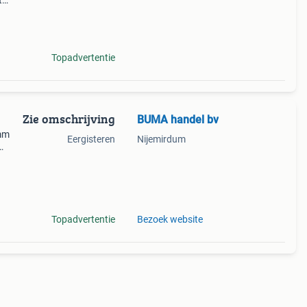
t
tot
0 ook
Topadvertentie
Zie omschrijving
BUMA handel bv
 mm
Eergisteren
Nijemirdum
10
00 mm
Topadvertentie
Bezoek website