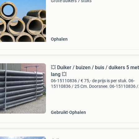
Grote duikers 7 stuks
Ophalen
💥 Duiker / buizen / buis / duikers 5 me
lang 💥
06-15110836 / € 75,- de prijs is per stuk. 06-
15110836 / 25 Cm. Doorsnee. 06-15110836 /
Meerdere aanwezig. 06-15110836 06-151108
U mag ook op zondag bellen ]
Gebruikt
Ophalen