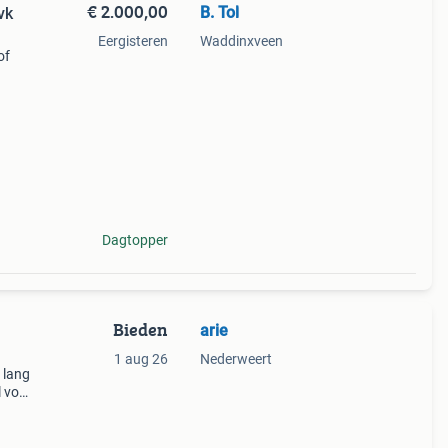
€ 2.000,00
B. Tol
vk
Eergisteren
Waddinxveen
of
Dagtopper
Bieden
arie
1 aug 26
Nederweert
 lang
 voor
e