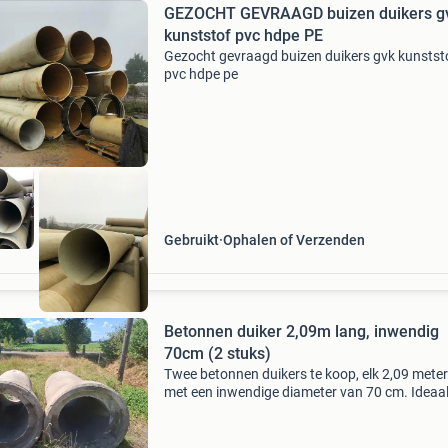
GEZOCHT GEVRAAGD buizen duikers g
kunststof pvc hdpe PE
Gezocht gevraagd buizen duikers gvk kunstst
pvc hdpe pe
Gebruikt
Ophalen of Verzenden
Betonnen duiker 2,09m lang, inwendig
70cm (2 stuks)
Twee betonnen duikers te koop, elk 2,09 meter
met een inwendige diameter van 70 cm. Ideaal
waterbeheer, afwatering of als constructie-
element. De duikers zijn gebruikt maar in goed
staat.