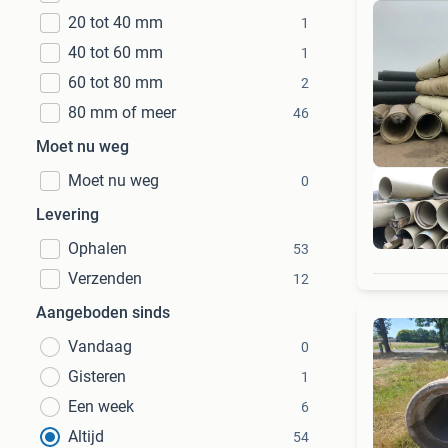
20 tot 40 mm
1
40 tot 60 mm
1
60 tot 80 mm
2
80 mm of meer
46
Moet nu weg
Moet nu weg
0
Levering
Ophalen
53
Verzenden
12
Aangeboden sinds
Vandaag
0
Gisteren
1
Een week
6
Altijd
54