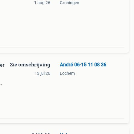
1 aug 26
Groningen
Zie omschrijving
André 06-15 11 08 36
ter
13 jul 26
Lochem
36 [