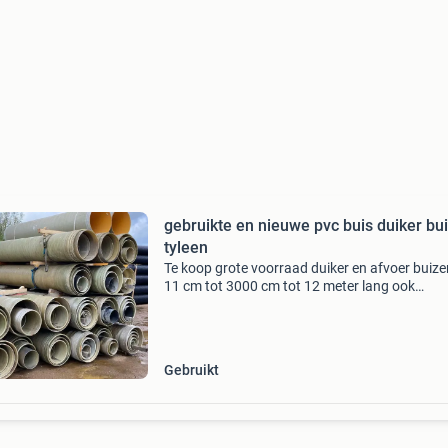
gebruikte en nieuwe pvc buis duiker bu
tyleen
Te koop grote voorraad duiker en afvoer buiz
11 cm tot 3000 cm tot 12 meter lang ook
beschikken we over een grote voorraad
hulpstukken informeer naar maten en prijzen 
06-11011350 martin boog
Gebruikt