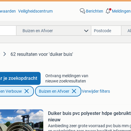
waarden
Veiligheidscentrum
Berichten
Meldingen
Buizen en Afvoer
A
62 resultaten
voor 'duiker buis'
Ontvang meldingen van
r je zoekopdracht
nieuwe zoekresultaten
f en Verbouw
Buizen en Afvoer
Verwijder filters
Duiker buis pvc polyester hdpe gebruikt
nieuw
Aanbieding zeer grote voorraad pvc buis mm 