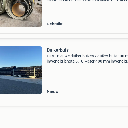
en waterleiding zeer zware kwaliteit informeer
naar de prijs duiker buizen te koop van 11 cm 
320 cm bel voor prijs info martin 06-1101135
grote
Gebruikt
Duikerbuis
Partij nieuwe duiker buizen / duiker buis 300
inwendig lengte 6.10 Meter 400 mm inwendig
lengte 6.10 Meter 500 mm inwendig lengte 6.
Meter 600 mm inwendig lengte 6.10 Meter 8
inwendig lengte
Nieuw