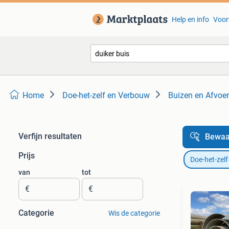
Help en info
Voor
Home
Doe-het-zelf en Verbouw
Buizen en Afvoer
Verfijn resultaten
Bewaa
Prijs
Doe-het-zel
van
tot
€
€
Categorie
Wis de categorie