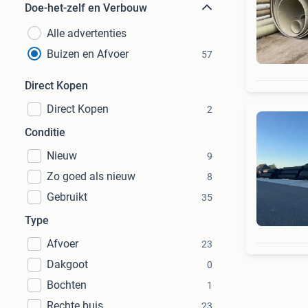
Doe-het-zelf en Verbouw
Alle advertenties
Buizen en Afvoer
57
Direct Kopen
Direct Kopen
2
Conditie
Nieuw
9
Zo goed als nieuw
8
Gebruikt
35
Type
Afvoer
23
Dakgoot
0
Bochten
1
Rechte buis
23