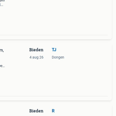
gas
t
tot
0 ook
Bieden
TJ
4m,
4 aug 26
Dongen
De
40
Bieden
R