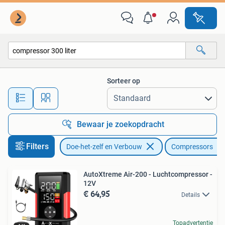
Compressors
Sorteer op
Alle afstanden…
Bewaar je zoekopdracht
Filters
Doe-het-zelf en Verbouw
Compressors
AutoXtreme Air-200 - Luchtcompressor -
12V
€ 64,95
Details
Topadvertentie