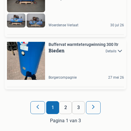
Woerdense Verlaat
30 jul 26
Buffervat warmteterugwinning 300 ltr
Bieden
Details
Borgercompagnie
27 mei 26
1
2
3
Pagina 1 van 3