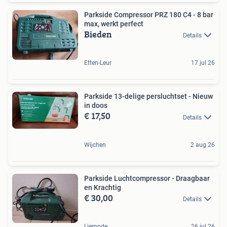
Parkside Compressor PRZ 180 C4 - 8 bar
max, werkt perfect
Bieden
Details
Etten-Leur
17 jul 26
Parkside 13-delige persluchtset - Nieuw
in doos
€ 17,50
Details
Wijchen
2 aug 26
Parkside Luchtcompressor - Draagbaar
en Krachtig
€ 30,00
Details
Liempde
26 jul 26