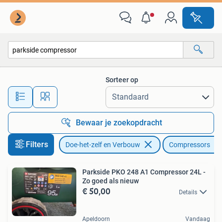
Compressors
Sorteer op
Alle afstanden…
Bewaar je zoekopdracht
Filters
Doe-het-zelf en Verbouw
Compressors
Parkside PKO 248 A1 Compressor 24L -
Zo goed als nieuw
€ 50,00
Details
Apeldoorn
Vandaag