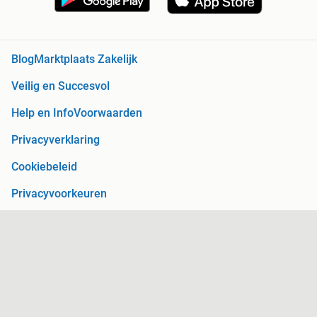
Blog
Marktplaats Zakelijk
Veilig en Succesvol
Help en Info
Voorwaarden
Privacyverklaring
Cookiebeleid
Privacyvoorkeuren
Over Marktplaats
Werken bij
Perskamer
Adevinta
2dehands
2ememain
Sitemap