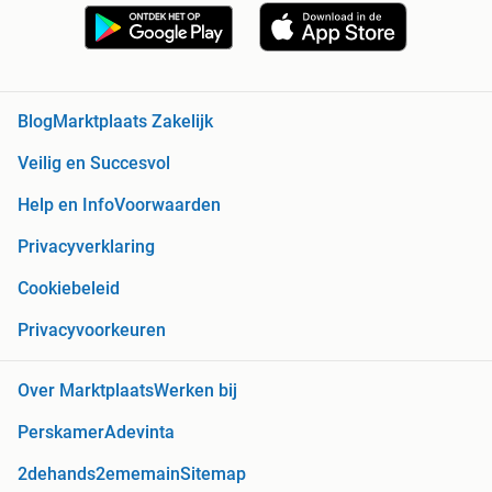
Blog
Marktplaats Zakelijk
Veilig en Succesvol
Help en Info
Voorwaarden
Privacyverklaring
Cookiebeleid
Privacyvoorkeuren
Over Marktplaats
Werken bij
Perskamer
Adevinta
2dehands
2ememain
Sitemap