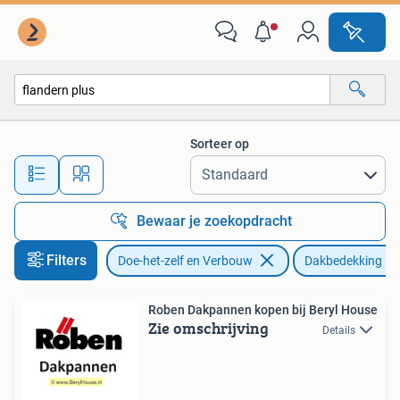
Dakpannen en Dakbedekking
Sorteer op
Alle afstanden…
Bewaar je zoekopdracht
Filters
Doe-het-zelf en Verbouw
Dakbedekking
Roben Dakpannen kopen bij Beryl House
Zie omschrijving
Details