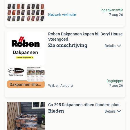
Topadvertentie
Bezoek website
7 aug 26
Roben Dakpannen kopen bij Beryl House
Steengoed
Zie omschrijving
Details
Dagtopper
Dakpannen showroom
Wijk en Aalburg
7 aug 26
Ca 295 Dakpannen röben flandern plus
Bieden
Details