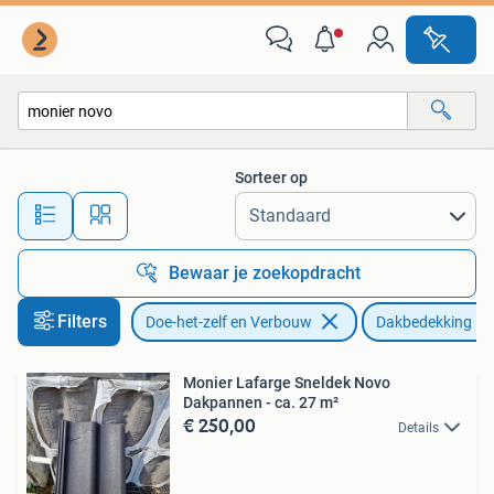
Dakpannen en Dakbedekking
Sorteer op
Alle afstanden…
Bewaar je zoekopdracht
Filters
Doe-het-zelf en Verbouw
Dakbedekking
Monier Lafarge Sneldek Novo
Dakpannen - ca. 27 m²
€ 250,00
Details