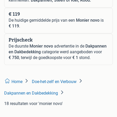
kenmerken:
Dakpannen, Steen of Klei, Rood.
€ 119
De huidige gemiddelde prijs van een
Monier novo
is
€ 119
.
Prijscheck
De duurste
Monier novo
advertentie in de
Dakpannen
en Dakbedekking
categorie werd aangeboden voor
€ 750
, terwijl de goedkoopste voor
€ 1
stond.
Home
Doe-het-zelf en Verbouw
Dakpannen en Dakbedekking
18 resultaten
voor 'monier novo'