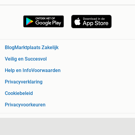
Blog
Marktplaats Zakelijk
Veilig en Succesvol
Help en Info
Voorwaarden
Privacyverklaring
Cookiebeleid
Privacyvoorkeuren
Over Marktplaats
Werken bij
Perskamer
Adevinta