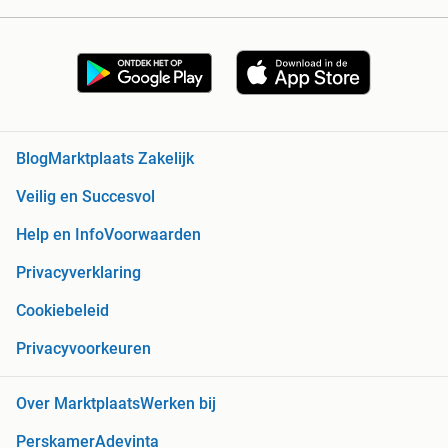
Blog
Marktplaats Zakelijk
Veilig en Succesvol
Help en Info
Voorwaarden
Privacyverklaring
Cookiebeleid
Privacyvoorkeuren
Over Marktplaats
Werken bij
Perskamer
Adevinta