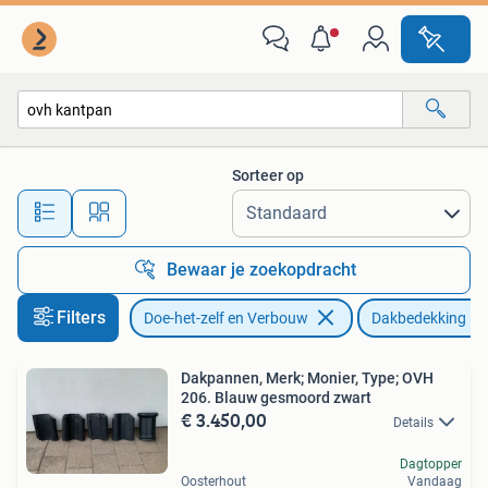
Dakpannen en Dakbedekking
Sorteer op
Alle afstanden…
Bewaar je zoekopdracht
Filters
Doe-het-zelf en Verbouw
Dakbedekking
Dakpannen, Merk; Monier, Type; OVH
206. Blauw gesmoord zwart
€ 3.450,00
Details
Dagtopper
Oosterhout
Vandaag