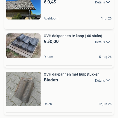
€ 0,45
Details
Apeldoorn
1 jul 26
OVH dakpannen te koop ( 60 stuks)
€ 50,00
Details
Didam
5 aug 26
OVH dakpannen met hulpstukken
Bieden
Details
Dalen
12 jun 26