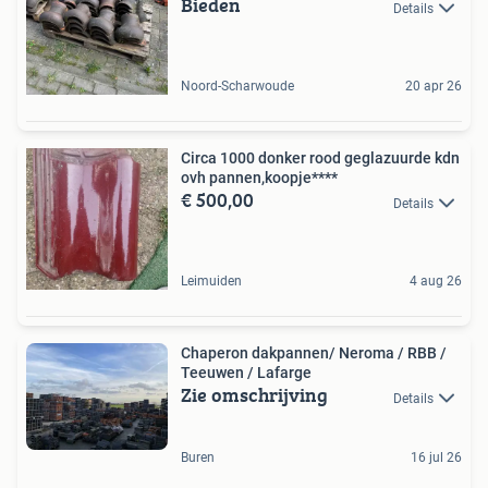
Bieden
Details
Noord-Scharwoude
20 apr 26
Circa 1000 donker rood geglazuurde kdn
ovh pannen,koopje****
€ 500,00
Details
Leimuiden
4 aug 26
Chaperon dakpannen/ Neroma / RBB /
Teeuwen / Lafarge
Zie omschrijving
Details
Buren
16 jul 26