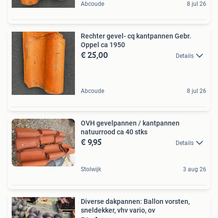
Abcoude
8 jul 26
Rechter gevel- cq kantpannen Gebr.
Oppel ca 1950
€ 25,00
Details
Abcoude
8 jul 26
OVH gevelpannen / kantpannen
natuurrood ca 40 stks
€ 9,95
Details
Stolwijk
3 aug 26
Diverse dakpannen: Ballon vorsten,
sneldekker, vhv vario, ov