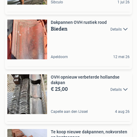
Sibculo
1 jul 26
Dakpannen OVH rustiek rood
Bieden
Details
Apeldoorn
12 mei 26
OVH opnieuw verbeterde hollandse
dakpan
€ 25,00
Details
Capelle aan den IJssel
4 aug 26
Te koop nieuwe dakpannen, nokvorsten