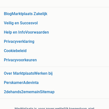
Blog
Marktplaats Zakelijk
Veilig en Succesvol
Help en Info
Voorwaarden
Privacyverklaring
Cookiebeleid
Privacyvoorkeuren
Over Marktplaats
Werken bij
Perskamer
Adevinta
2dehands
2ememain
Sitemap
Marktplaats is, voor zover wettelijk toegestaan, niet