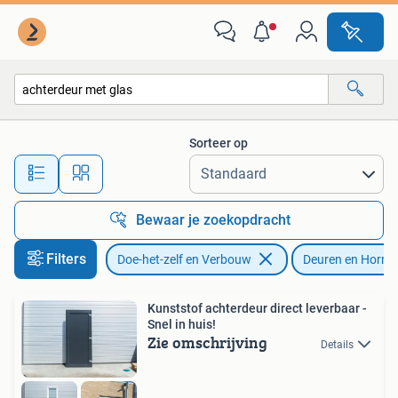
Deuren en Horren
Sorteer op
Alle afstanden…
Bewaar je zoekopdracht
Filters
Doe-het-zelf en Verbouw
Deuren en Horre
Kunststof achterdeur direct leverbaar -
Snel in huis!
Zie omschrijving
Details