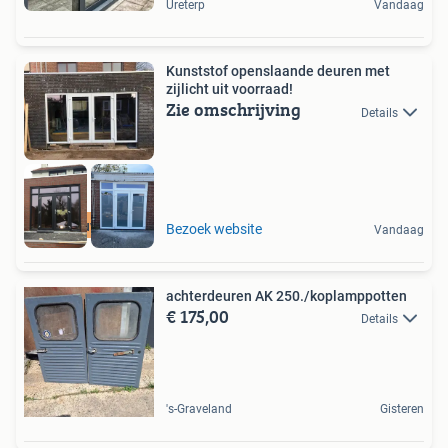
Ureterp
Vandaag
Kunststof openslaande deuren met
zijlicht uit voorraad!
Zie omschrijving
Details
Heel bouwpakket!
Bezoek website
Vandaag
achterdeuren AK 250./koplamppotten
€ 175,00
Details
's-Graveland
Gisteren