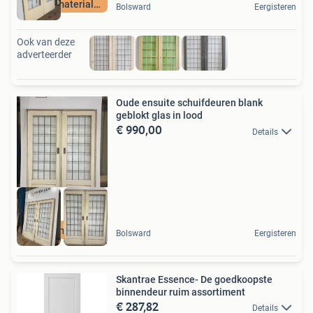
Unieke materialen
Bolsward
Eergisteren
Ook van deze
adverteerder
Oude ensuite schuifdeuren blank
geblokt glas in lood
€ 990,00
Details
Unieke materialen
Bolsward
Eergisteren
Skantrae Essence- De goedkoopste
binnendeur ruim assortiment
€ 287,82
Details