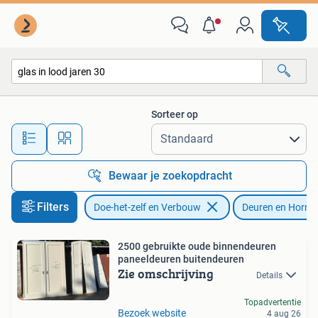
Deuren en Horren
Sorteer op
Alle afstanden…
Bewaar je zoekopdracht
Filters
Doe-het-zelf en Verbouw
Deuren en Horre
2500 gebruikte oude binnendeuren
paneeldeuren buitendeuren
Zie omschrijving
Details
Topadvertentie
Bezoek website
4 aug 26