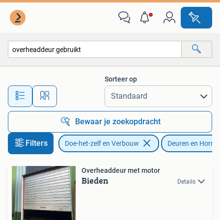
Deuren en Horren
Sorteer op
Alle afstanden…
Bewaar je zoekopdracht
Filters
Doe-het-zelf en Verbouw
Deuren en Horre
Overheaddeur met motor
Bieden
Details