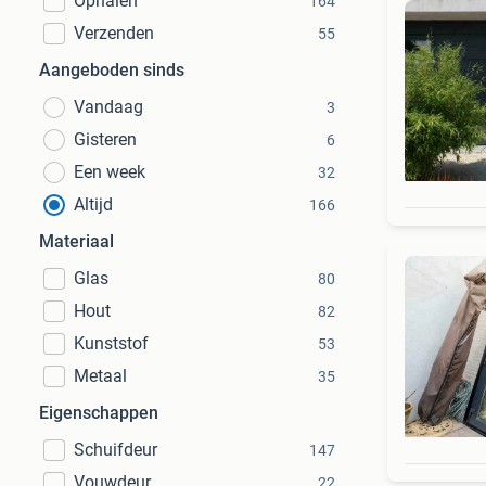
Ophalen
164
Verzenden
55
Aangeboden sinds
Vandaag
3
Gisteren
6
Een week
32
Altijd
166
Materiaal
Glas
80
Hout
82
Kunststof
53
Metaal
35
Eigenschappen
Schuifdeur
147
Vouwdeur
22