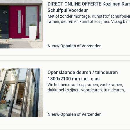
DIRECT ONLINE OFFERTE Kozijnen Ramen
Schuifpui Voordeur
Met of zonder montage. Kunststof schuifpuie
ramen, deuren en kunstof kozijnen. Vraag bin
minuten online een offerte via onze website of
neem contact met ons op voor gratis advies, i
en een p
Nieuw
Ophalen of Verzenden
Openslaande deuren / tuindeuren
1800x2100 mm incl. glas
We hebben draai kiep ramen, vaste ramen,
dakkapel kozijnen, voordeuren, tuin deuren,
schuifdeuren. Blokprofiel, verdiept profiel, vlak
profiel, stomp of intrek, kunststof of aluminiu
hebben het
Nieuw
Ophalen of Verzenden