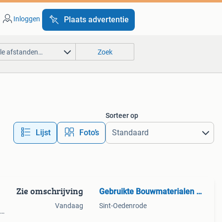
Inloggen
Plaats advertentie
lle afstanden…
Zoek
Sorteer op
Lijst
Foto’s
Zie omschrijving
Gebruikte Bouwmaterialen B.V.
Vandaag
Sint-Oedenrode
t met