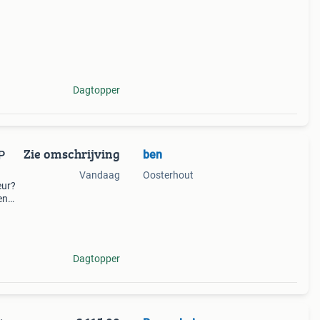
Dagtopper
Zie omschrijving
ben
P
Vandaag
Oosterhout
eur?
en
deur.
t! En
Dagtopper