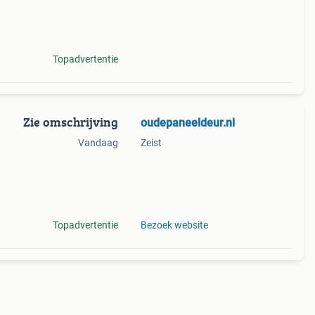
1 6
Topadvertentie
Zie omschrijving
oudepaneeldeur.nl
Vandaag
Zeist
 in
Topadvertentie
Bezoek website