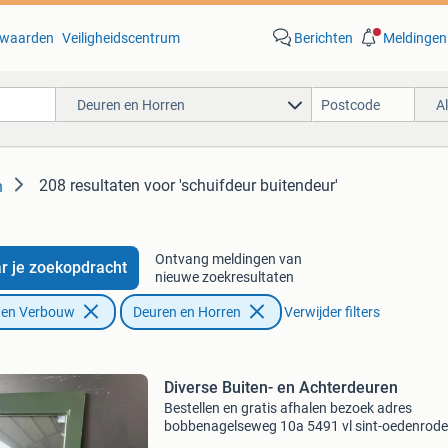
waarden
Veiligheidscentrum
Berichten
Meldingen
Deuren en Horren
A
208 resultaten
voor 'schuifdeur buitendeur'
n
Ontvang meldingen van
r je zoekopdracht
nieuwe zoekresultaten
f en Verbouw
Deuren en Horren
Verwijder filters
Diverse Buiten- en Achterdeuren
Bestellen en gratis afhalen bezoek adres
bobbenagelseweg 10a 5491 vl sint-oedenrode
vragen over dit product? Neem gerust contac