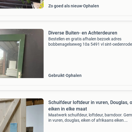
Zo goed als nieuw
Ophalen
Diverse Buiten- en Achterdeuren
Bestellen en gratis afhalen bezoek adres
bobbenagelseweg 10a 5491 vl sint-oedenrode
vragen over dit product? Neem gerust contac
ons op. Tel: +31 (0)413 490 524 whatsapp: +3
21295333
Gebruikt
Ophalen
Schuifdeur loftdeur in vuren, Douglas, o
eiken in elke maat
Maatwerk schuifdeur, loftdeur, barndoor. Ge
in vuren, douglas, eiken of afrikaans eiken.
Leverbaar in elke gewenste maat. Prijsvoorbee
blank vuren 80*200 cm al voor €.150,- Bijpas