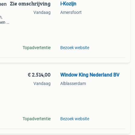
Zie omschrijving
i-Kozijn
Vandaag
Amersfoort
n,
nen 2
nfo
Topadvertentie
Bezoek website
€ 2.514,00
Window King Nederland BV
Vandaag
Alblasserdam
m - we
Topadvertentie
Bezoek website