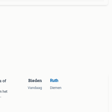
Bieden
Ruth
a of
Vandaag
Diemen
n het
ar
en of