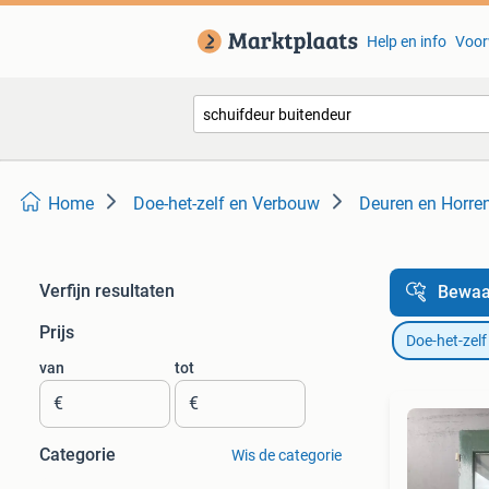
Help en info
Voor
Home
Doe-het-zelf en Verbouw
Deuren en Horre
Verfijn resultaten
Bewaa
Prijs
Doe-het-zel
van
tot
€
€
Categorie
Wis de categorie