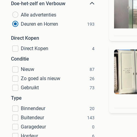
Doe-het-zelf en Verbouw
Alle advertenties
Deuren en Horren
193
Direct Kopen
Direct Kopen
4
Conditie
Nieuw
87
Zo goed als nieuw
26
Gebruikt
73
Type
Binnendeur
20
Buitendeur
143
Garagedeur
0
Hordeur
6