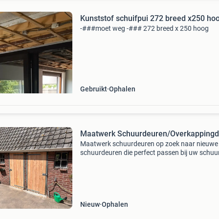
Kunststof schuifpui 272 breed x250 ho
-###moet weg -### 272 breed x 250 hoog
Gebruikt
Ophalen
Maatwerk Schuurdeuren/Overkappingd
Maatwerk schuurdeuren op zoek naar nieuwe
schuurdeuren die perfect passen bij uw schuu
bijgebouw? Ik maak robuuste maatwerk deur
van douglas/eiken hout, volledig afgestemd 
wensen en afmeti
Nieuw
Ophalen