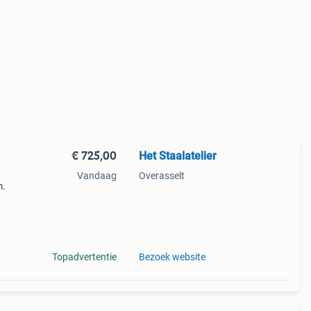
€ 725,00
Het Staalatelier
Vandaag
Overasselt
m.
eel
s
Topadvertentie
Bezoek website