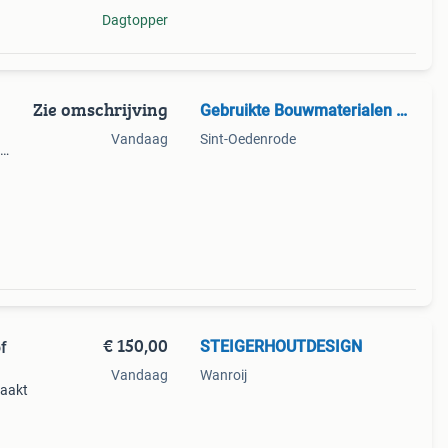
Dagtopper
Zie omschrijving
Gebruikte Bouwmaterialen B.V.
Vandaag
Sint-Oedenrode
t met
1 6
€ 150,00
STEIGERHOUTDESIGN
f
Vandaag
Wanroij
maakt
ld:
send