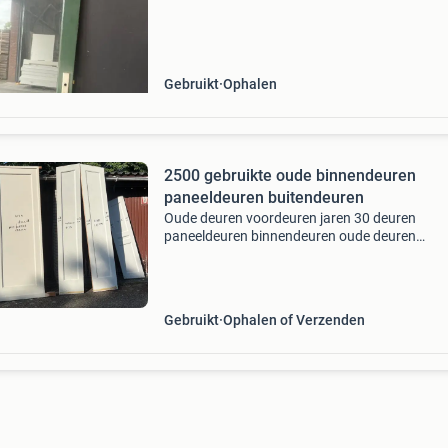
ons op. Tel: +31 (0)413 490 524 whatsapp: +3
21295333
Gebruikt
Ophalen
2500 gebruikte oude binnendeuren
paneeldeuren buitendeuren
Oude deuren voordeuren jaren 30 deuren
paneeldeuren binnendeuren oude deuren
voordeuren deuren met glas roede ramen glas
lood ramen tweedehands antieke paneeldeur
kamer en suite deuren buitendeur j
Gebruikt
Ophalen of Verzenden