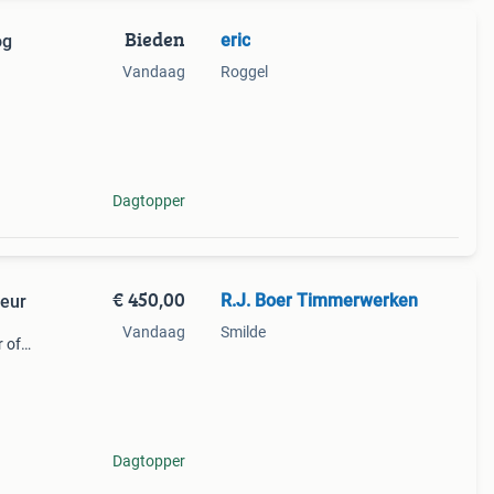
Bieden
eric
og
Vandaag
Roggel
Dagtopper
€ 450,00
R.J. Boer Timmerwerken
eur
Vandaag
Smilde
r of
en
op uw
Dagtopper