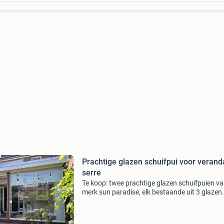
Prachtige glazen schuifpui voor verand
serre
Te koop: twee prachtige glazen schuifpuien va
merk sun paradise, elk bestaande uit 3 glazen
schuifdeuren. Deze puien zijn 10 jaar oud, ma
verkeren nog in zeer goede staat zonder krass
ande