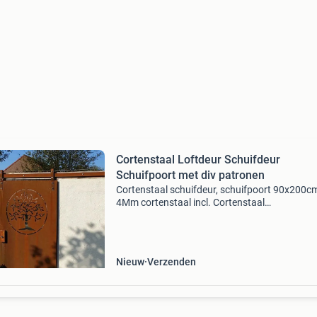
Cortenstaal Loftdeur Schuifdeur
Schuifpoort met div patronen
Cortenstaal schuifdeur, schuifpoort 90x200c
4Mm cortenstaal incl. Cortenstaal
schuifdeursysteem. (Nb. Op de foto is het pan
nog ongeroest) deze cortenstalen schuifdeur i
opgebouwd uit 1 vast pan
Nieuw
Verzenden