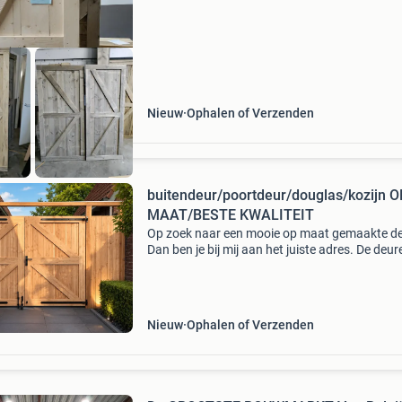
sto
Nieuw
Ophalen of Verzenden
buitendeur/poortdeur/douglas/kozijn O
MAAT/BESTE KWALITEIT
Op zoek naar een mooie op maat gemaakte d
Dan ben je bij mij aan het juiste adres. De deur
zijn zowel te monteren als draai- en als schuif 
De deuren zijn gemaakt van 100% massief hou
Nieuw
Ophalen of Verzenden