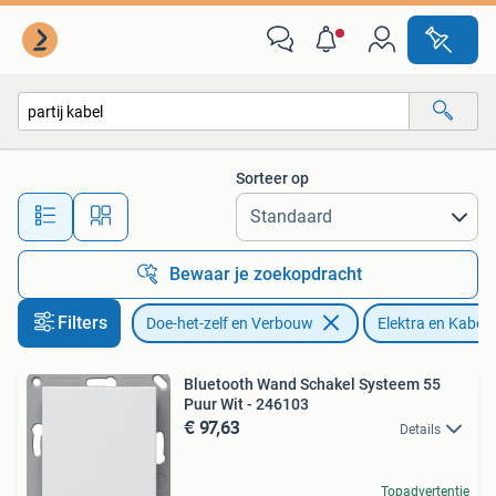
Elektra en Kabels
Sorteer op
Alle afstanden…
Bewaar je zoekopdracht
Filters
Doe-het-zelf en Verbouw
Elektra en Kabels
Bluetooth Wand Schakel Systeem 55
Puur Wit - 246103
€ 97,63
Details
Topadvertentie