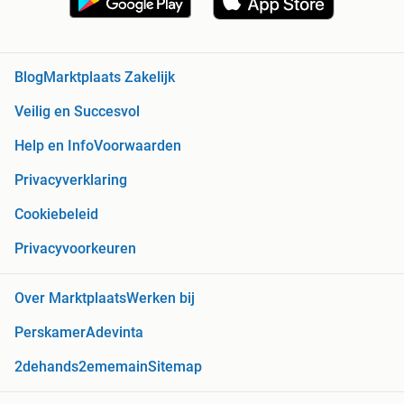
Blog
Marktplaats Zakelijk
Veilig en Succesvol
Help en Info
Voorwaarden
Privacyverklaring
Cookiebeleid
Privacyvoorkeuren
Over Marktplaats
Werken bij
Perskamer
Adevinta
2dehands
2ememain
Sitemap