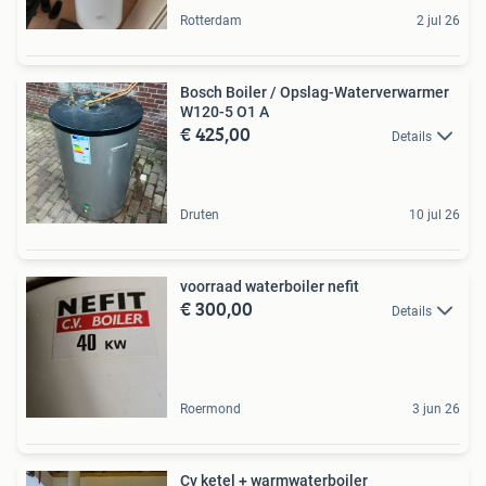
Rotterdam
2 jul 26
Bosch Boiler / Opslag-Waterverwarmer
W120-5 O1 A
€ 425,00
Details
Druten
10 jul 26
voorraad waterboiler nefit
€ 300,00
Details
Roermond
3 jun 26
Cv ketel + warmwaterboiler