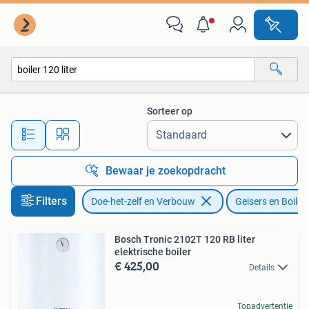
Geisers en Boilers
Sorteer op
Alle afstanden…
Bewaar je zoekopdracht
Filters
Doe-het-zelf en Verbouw
Geisers en Boiler
Bosch Tronic 2102T 120 RB liter
elektrische boiler
€ 425,00
Details
Topadvertentie