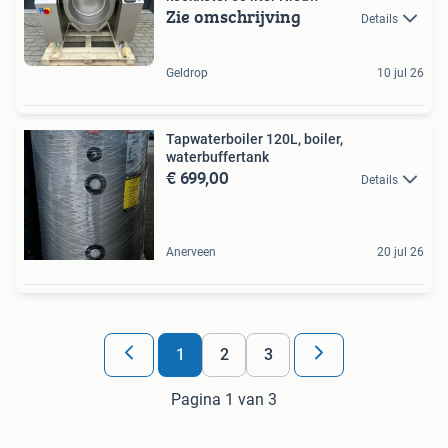
Zie omschrijving
Details
Geldrop
10 jul 26
Tapwaterboiler 120L, boiler,
waterbuffertank
€ 699,00
Details
Anerveen
20 jul 26
1
2
3
Pagina 1 van 3