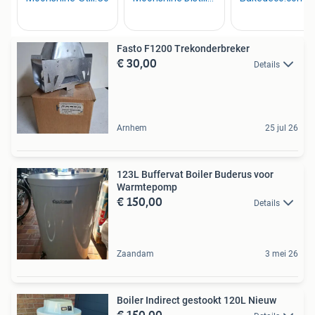
Fasto F1200 Trekonderbreker
€ 30,00
Details
Arnhem
25 jul 26
123L Buffervat Boiler Buderus voor
Warmtepomp
€ 150,00
Details
Zaandam
3 mei 26
Boiler Indirect gestookt 120L Nieuw
€ 150,00