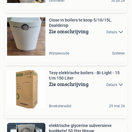
Ommeren
30 jul 26
Close in boilers te koop 5/10/15L.
Daalderop
Zie omschrijving
Details
Wijnjewoude
Gisteren
Tesy elektrische boilers - BI-Light - 15
t/m 150 Liter
Zie omschrijving
Details
Broeksterwâld
29 mei 26
elektrische glycerine subversieve
kookketel 50 liter Nieuw