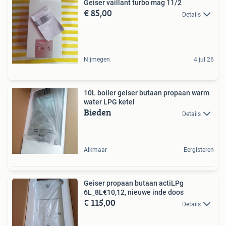
Geiser vaillant turbo mag 11/2
€ 85,00
Details
Nijmegen
4 jul 26
10L boiler geiser butaan propaan warm
water LPG ketel
Bieden
Details
Alkmaar
Eergisteren
Geiser propaan butaan actiLPg
6L_8L€10,12, nieuwe inde doos
€ 115,00
Details