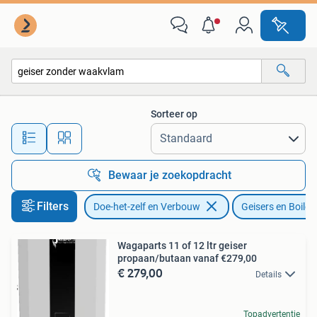
Geisers en Boilers
Sorteer op
Alle afstanden…
Bewaar je zoekopdracht
Filters
Doe-het-zelf en Verbouw
Geisers en Boiler
Wagaparts 11 of 12 ltr geiser
propaan/butaan vanaf €279,00
€ 279,00
Details
Topadvertentie