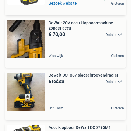
Bezoek website
Gisteren
DeWalt 20V accu klopboormachine –
zonder accu
€ 70,00
Details
Waalwijk
Gisteren
Dewalt DCF887 slagschroevendraaier
Bieden
Details
Den Ham
Gisteren
Accu klopboor DeWalt DCD795M1