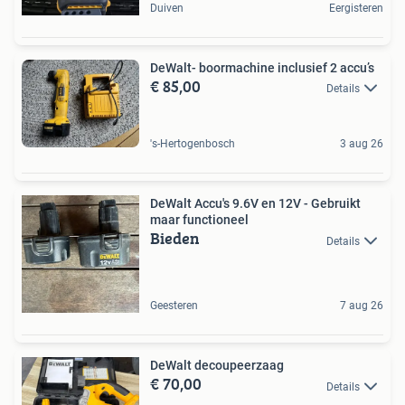
Duiven
Eergisteren
DeWalt- boormachine inclusief 2 accu’s
€ 85,00
Details
's-Hertogenbosch
3 aug 26
DeWalt Accu's 9.6V en 12V - Gebruikt
maar functioneel
Bieden
Details
Geesteren
7 aug 26
DeWalt decoupeerzaag
€ 70,00
Details