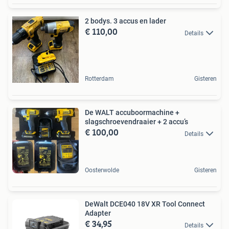
2 bodys. 3 accus en lader
€ 110,00
Details
Rotterdam
Gisteren
De WALT accuboormachine +
slagschroevendraaier + 2 accu’s
€ 100,00
Details
Oosterwolde
Gisteren
DeWalt DCE040 18V XR Tool Connect
Adapter
€ 34,95
Details