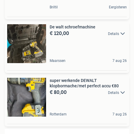
Briltil
Eergisteren
De walt schroefmachine
€ 120,00
Details
Maarssen
7 aug 26
super werkende DEWALT
klopbormache/met perfect accu €80
€ 80,00
Details
Rotterdam
7 aug 26