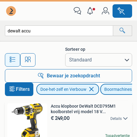
Gereedschap | Boormachines
Sorteer op
Alle afstanden…
Bewaar je zoekopdracht
Filters
Doe-het-zelf en Verbouw
Boormachines
Accu klopboor DeWalt DCD795M1
koolborstel vrij model 18 V...
€ 249,00
Details
Topadvertentie