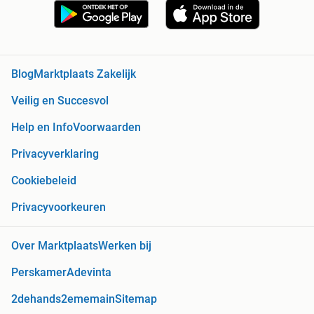
Blog
Marktplaats Zakelijk
Veilig en Succesvol
Help en Info
Voorwaarden
Privacyverklaring
Cookiebeleid
Privacyvoorkeuren
Over Marktplaats
Werken bij
Perskamer
Adevinta
2dehands
2ememain
Sitemap