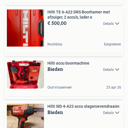
Hilti TE 6-A22 DRS Boorhamer met
afzuiger, 2 accu's, lader e
€ 500,00
Details
Nootdorp
Eergisteren
Hilti accu boormachine
Bieden
Details
Oud-Vossemeer
25 apr 26
Hilti SID 4-A22 accu slagsroevendraaier.
Bieden
Details