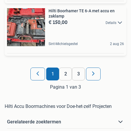
Hilti Boorhamer TE 6-A met accu en
zaklamp
€ 150,00
Details
Sint-Michielsgestel
2 aug 26
1
2
3
Pagina 1 van 3
Hilti Accu Boormachines voor Doe-het-zelf Projecten
Gerelateerde zoektermen