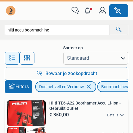
Gereedschap | Boormachines
Sorteer op
Alle afstanden…
Bewaar je zoekopdracht
Filters
Doe-het-zelf en Verbouw
Boormachines
Hilti TE6-A22 Boorhamer Accu Li-Ion -
Gebruikt Outlet
€ 350,00
Details