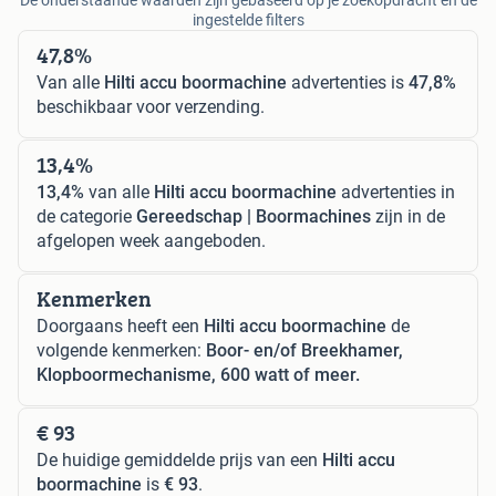
De onderstaande waarden zijn gebaseerd op je zoekopdracht en de
ingestelde filters
47,8%
Van alle
Hilti accu boormachine
advertenties is
47,8%
beschikbaar voor verzending.
13,4%
13,4%
van alle
Hilti accu boormachine
advertenties in
de categorie
Gereedschap | Boormachines
zijn in de
afgelopen week aangeboden.
Kenmerken
Doorgaans heeft een
Hilti accu boormachine
de
volgende kenmerken:
Boor- en/of Breekhamer,
Klopboormechanisme, 600 watt of meer.
€ 93
De huidige gemiddelde prijs van een
Hilti accu
boormachine
is
€ 93
.