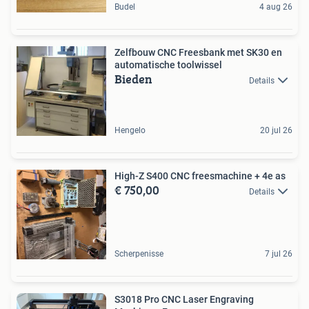
Budel
4 aug 26
Zelfbouw CNC Freesbank met SK30 en
automatische toolwissel
Bieden
Details
Hengelo
20 jul 26
High-Z S400 CNC freesmachine + 4e as
€ 750,00
Details
Scherpenisse
7 jul 26
S3018 Pro CNC Laser Engraving