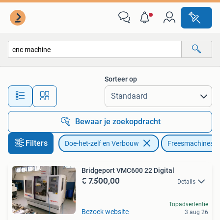
Gereedschap | Freesmachines
Sorteer op
Alle afstanden…
Bewaar je zoekopdracht
Filters
Doe-het-zelf en Verbouw
Freesmachines
Bridgeport VMC600 22 Digital
€ 7.500,00
Details
Topadvertentie
Bezoek website
3 aug 26