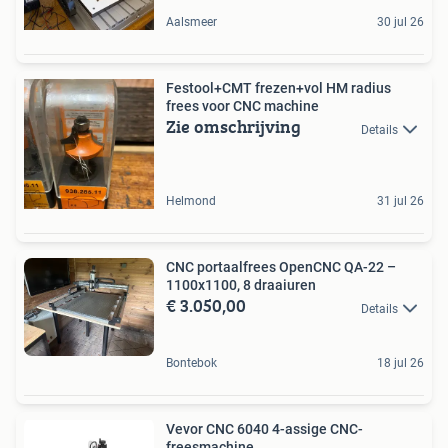
Aalsmeer
30 jul 26
Festool+CMT frezen+vol HM radius
frees voor CNC machine
Zie omschrijving
Details
Helmond
31 jul 26
CNC portaalfrees OpenCNC QA-22 –
1100x1100, 8 draaiuren
€ 3.050,00
Details
Bontebok
18 jul 26
Vevor CNC 6040 4-assige CNC-
freesmachine