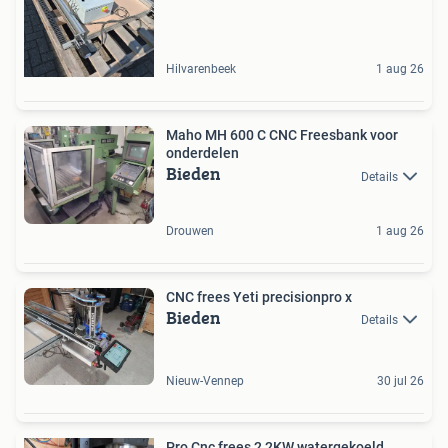
Hilvarenbeek
1 aug 26
Maho MH 600 C CNC Freesbank voor
onderdelen
Bieden
Details
Drouwen
1 aug 26
CNC frees Yeti precisionpro x
Bieden
Details
Nieuw-Vennep
30 jul 26
Pro Cnc frees 2,2KW watergekoeld