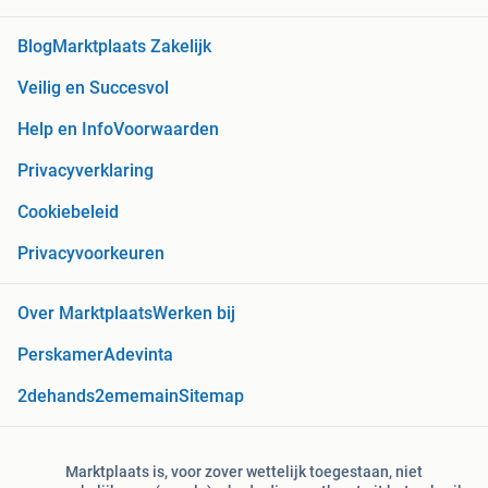
Blog
Marktplaats Zakelijk
Veilig en Succesvol
Help en Info
Voorwaarden
Privacyverklaring
Cookiebeleid
Privacyvoorkeuren
Over Marktplaats
Werken bij
Perskamer
Adevinta
2dehands
2ememain
Sitemap
Marktplaats is, voor zover wettelijk toegestaan, niet