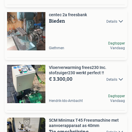
centec 2a freesbank
Bieden
Details
Dagtopper
Giethmen
Vandaag
Vloerverwarming frees230 Inc.
stofzuiger230 werkt perfect !!
€ 3.300,00
Details
Dagtopper
Hendrik-Ido-Ambacht
Vandaag
SCM Minimax T45 Freesmachine met
aanvoerapparaat as 40mm
Zie omschrijving