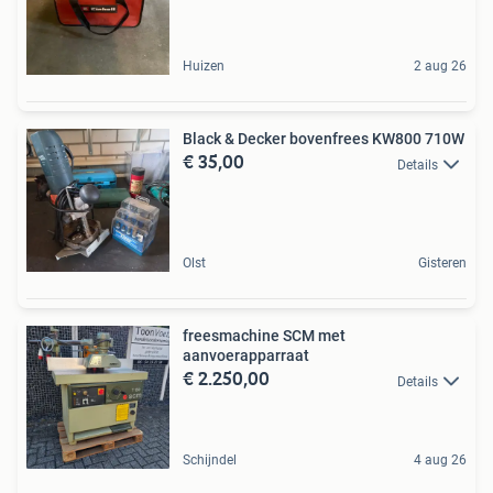
Huizen
2 aug 26
Black & Decker bovenfrees KW800 710W
€ 35,00
Details
Olst
Gisteren
freesmachine SCM met
aanvoerapparraat
€ 2.250,00
Details
Schijndel
4 aug 26