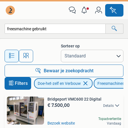
Gereedschap | Freesmachines
Sorteer op
Alle afstanden…
Bewaar je zoekopdracht
Filters
Doe-het-zelf en Verbouw
Freesmachines
Bridgeport VMC600 22 Digital
€ 7.500,00
Details
Topadvertentie
Bezoek website
Vandaag