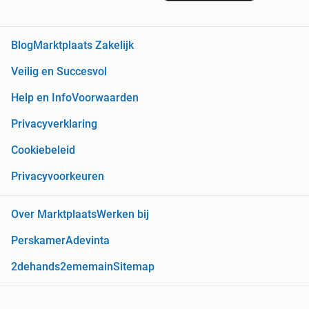
Blog
Marktplaats Zakelijk
Veilig en Succesvol
Help en Info
Voorwaarden
Privacyverklaring
Cookiebeleid
Privacyvoorkeuren
Over Marktplaats
Werken bij
Perskamer
Adevinta
2dehands
2ememain
Sitemap