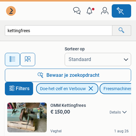
Gereedschap | Freesmachines
Sorteer op
Alle afstanden…
Bewaar je zoekopdracht
Filters
Doe-het-zelf en Verbouw
Freesmachines
OMM Kettingfrees
€ 150,00
Details
Veghel
1 aug 26