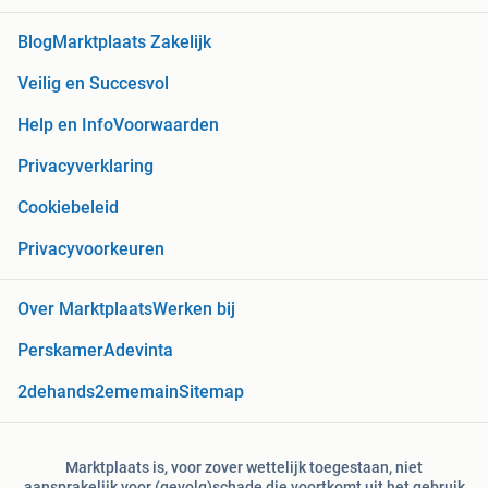
Blog
Marktplaats Zakelijk
Veilig en Succesvol
Help en Info
Voorwaarden
Privacyverklaring
Cookiebeleid
Privacyvoorkeuren
Over Marktplaats
Werken bij
Perskamer
Adevinta
2dehands
2ememain
Sitemap
Marktplaats is, voor zover wettelijk toegestaan, niet
aansprakelijk voor (gevolg)schade die voortkomt uit het gebruik