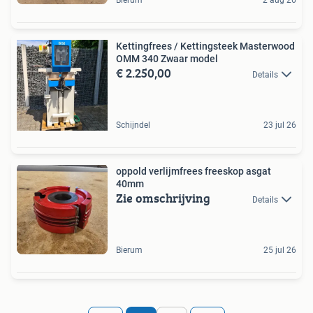
Bierum
2 aug 26
Kettingfrees / Kettingsteek Masterwood
OMM 340 Zwaar model
€ 2.250,00
Details
Schijndel
23 jul 26
oppold verlijmfrees freeskop asgat
40mm
Zie omschrijving
Details
Bierum
25 jul 26