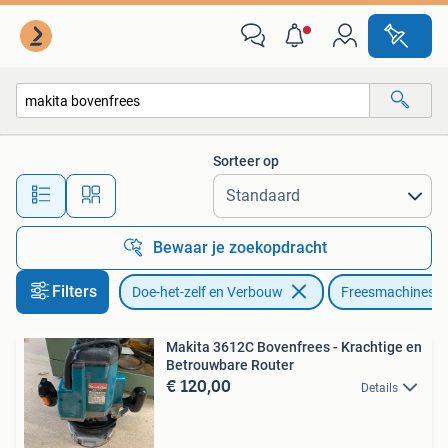
Gereedschap | Freesmachines
Sorteer op
Alle afstanden…
Bewaar je zoekopdracht
Filters
Doe-het-zelf en Verbouw
Freesmachines
Makita 3612C Bovenfrees - Krachtige en
Betrouwbare Router
€ 120,00
Details