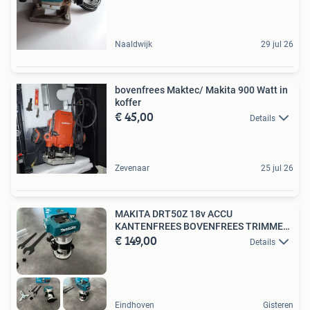
Naaldwijk
29 jul 26
bovenfrees Maktec/ Makita 900 Watt in
koffer
€ 45,00
Details
Zevenaar
25 jul 26
MAKITA DRT50Z 18v ACCU
KANTENFREES BOVENFREES TRIMMER
€ 149,00
BL LXT
Details
Eindhoven
Gisteren