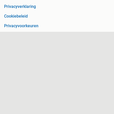
Privacyverklaring
Cookiebeleid
Privacyvoorkeuren
Over Marktplaats
Werken bij
Perskamer
Adevinta
2dehands
2ememain
Sitemap
Marktplaats is, voor zover wettelijk toegestaan, niet
aansprakelijk voor (gevolg)schade die voortkomt uit het gebruik
van deze site, dan wel uit fouten of ontbrekende functionaliteiten
op deze site.
Copyright © 2026 Marktplaats B.V. Alle rechten voorbehouden.
een
onderneming