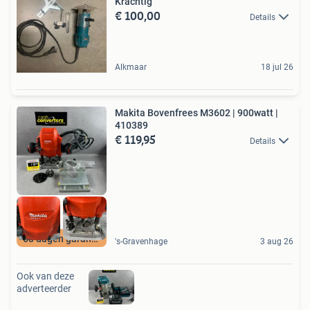
Krachtig
€ 100,00
Details
Alkmaar
18 jul 26
Makita Bovenfrees M3602 | 900watt |
410389
€ 119,95
Details
60 dagen garantie
's-Gravenhage
3 aug 26
Ook van deze
adverteerder