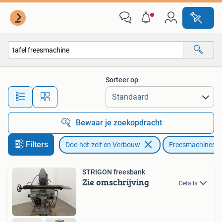
Gereedschap | Freesmachines
Sorteer op
Alle afstanden…
Bewaar je zoekopdracht
Filters
Doe-het-zelf en Verbouw
Freesmachines
STRIGON freesbank
Zie omschrijving
Details