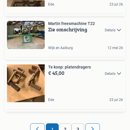
Ede
23 jul 26
Martin freesmachine T22
Zie omschrijving
Details
Wijk en Aalburg
12 mei 26
Te koop: platendragers
€ 45,00
Details
Ede
23 jul 26
1
2
3