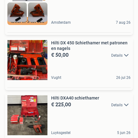
iDeal in-3 tot 600
Amsterdam
7 aug 26
Hilti DX 450 Schiethamer met patronen
en nagels
€ 50,00
Details
Vught
26 jul 26
Hilti DXA40 schiethamer
€ 225,00
Details
Luyksgestel
5 jun 26