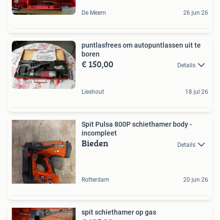
De Meern
26 jun 26
puntlasfrees om autopuntlassen uit te
boren
€ 150,00
Details
Lieshout
18 jul 26
Spit Pulsa 800P schiethamer body -
incompleet
Bieden
Details
Rotterdam
20 jun 26
spit schiethamer op gas