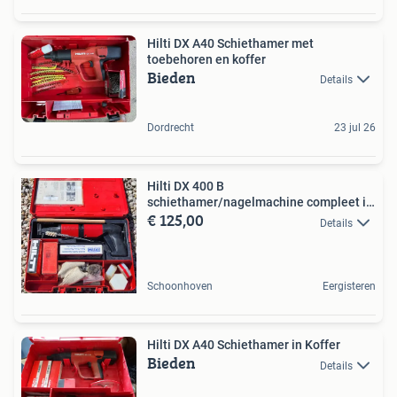
Hilti DX A40 Schiethamer met
toebehoren en koffer
Bieden
Details
Dordrecht
23 jul 26
Hilti DX 400 B
schiethamer/nagelmachine compleet in
€ 125,00
koffer
Details
Schoonhoven
Eergisteren
Hilti DX A40 Schiethamer in Koffer
Bieden
Details