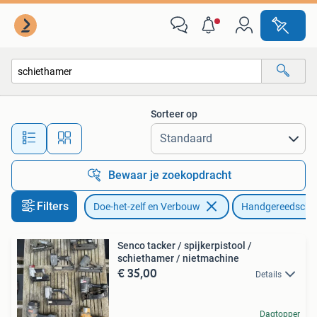
Gereedschap | Handgereedschap
Sorteer op
Alle afstanden…
Bewaar je zoekopdracht
Filters
Doe-het-zelf en Verbouw
Handgereedscha
Senco tacker / spijkerpistool /
schiethamer / nietmachine
€ 35,00
Details
Dagtopper