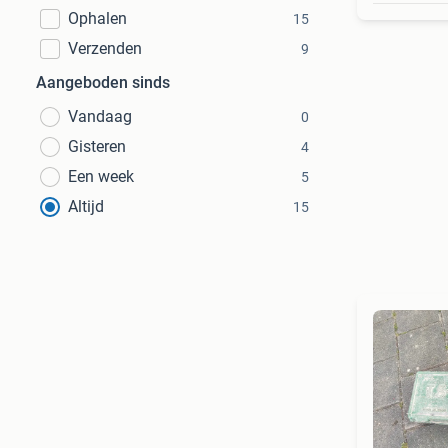
Ophalen
15
Verzenden
9
Aangeboden sinds
Vandaag
0
Gisteren
4
Een week
5
Altijd
15