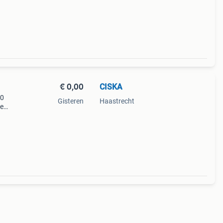
€ 0,00
CISKA
40
Gisteren
Haastrecht
ze
urig
el de