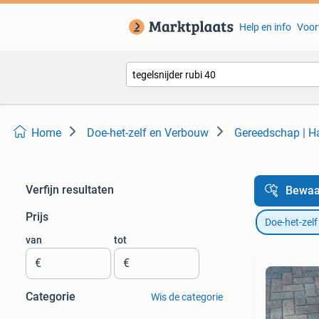
Help en info
Voor
Home
Doe-het-zelf en Verbouw
Gereedschap | 
Verfijn resultaten
Bewaa
Prijs
Doe-het-zel
van
tot
€
€
Categorie
Wis de categorie