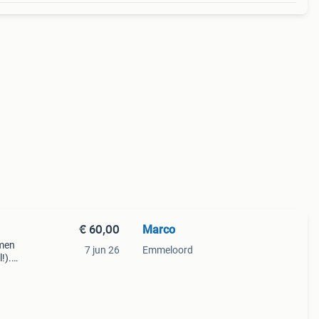
€ 60,00
Marco
omen
7 jun 26
Emmeloord
!).
ige
maar