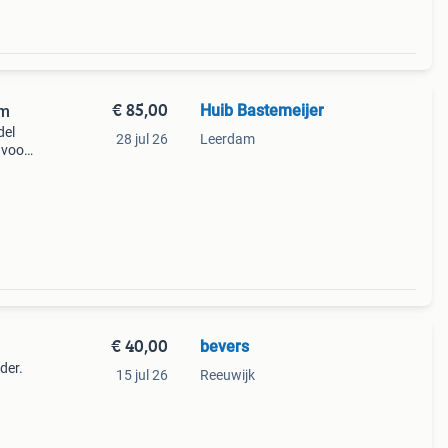
€ 85,00
Huib Bastemeijer
cm
del
28 jul 26
Leerdam
 voor
te
40x40
€ 40,00
bevers
der.
15 jul 26
Reeuwijk