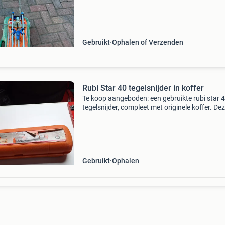
koper
Gebruikt
Ophalen of Verzenden
Rubi Star 40 tegelsnijder in koffer
Te koop aangeboden: een gebruikte rubi star 
tegelsnijder, compleet met originele koffer. De
handige tegelsnijder is ideaal voor het nauwke
snijden van tegels tot 40 cm. Perfect voor zow
Gebruikt
Ophalen