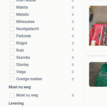
Kraft Müller
0
Makita
0
Metallo
0
Milwaukee
0
Nooitgedacht
0
Parkside
0
Ridgid
0
Rubi
7
Skandia
0
Stanley
0
Viega
0
Overige merken
0
Moet nu weg
Moet nu weg
0
Levering