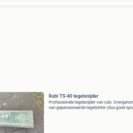
Rubi TS-40 tegelsnijder
Professionele tegelsnijder van rubi. Overgen
van gepensioneerde tegelzetter (dus goed spul
Wc is nu klaar dus kan naar de volgende hand
doe het zelver. Hij is uiteraard goed gebruikt 
do