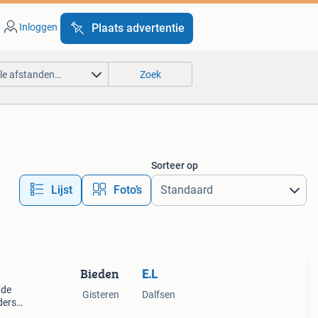
Inloggen
Plaats advertentie
lle afstanden…
Zoek
Sorteer op
Lijst
Foto’s
Bieden
E.L
 de
Gisteren
Dalfsen
ders