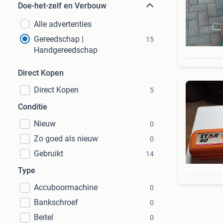
Doe-het-zelf en Verbouw
Alle advertenties
Gereedschap |
15
Handgereedschap
Direct Kopen
Direct Kopen
5
Conditie
Nieuw
0
Zo goed als nieuw
0
Gebruikt
14
Type
Accuboormachine
0
Bankschroef
0
Beitel
0