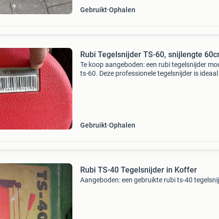
Gebruikt
Ophalen
Rubi Tegelsnijder TS-60, snijlengte 60
Te koop aangeboden: een rubi tegelsnijder mo
ts-60. Deze professionele tegelsnijder is ideaal
het nauwkeurig snijden van tegels tot een leng
van 60 cm. Diagonaal snijden van tegels tot 
Gebruikt
Ophalen
Rubi TS-40 Tegelsnijder in Koffer
Aangeboden: een gebruikte rubi ts-40 tegelsnij