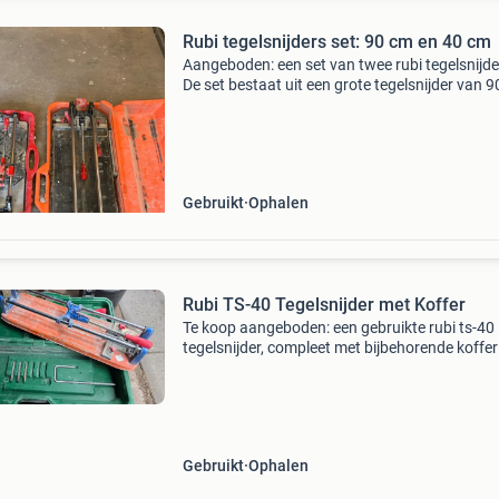
Rubi tegelsnijders set: 90 cm en 40 cm
Aangeboden: een set van twee rubi tegelsnijde
De set bestaat uit een grote tegelsnijder van 
en een kleinere van 40 cm, ideaal voor diverse
tegelprojecten. Beide snijders zijn gebruikt, ma
Gebruikt
Ophalen
Rubi TS-40 Tegelsnijder met Koffer
Te koop aangeboden: een gebruikte rubi ts-40
tegelsnijder, compleet met bijbehorende koffer
snij wieltjes. Deze professionele tegelsnijder is
ideaal voor het nauwkeurig snijden van divers
soorten
Gebruikt
Ophalen