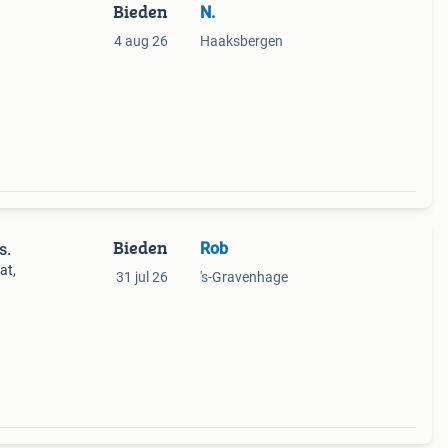
Bieden
N.
4 aug 26
Haaksbergen
Bieden
Rob
s.
at,
31 jul 26
's-Gravenhage