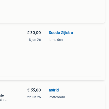
€ 30,00
Doede Zijlstra
8 jun 26
IJmuiden
€ 55,00
astrid
der,
22 jun 26
Rotterdam
st en