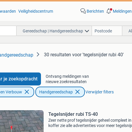
waarden
Veiligheidscentrum
Berichten
Meldingen
Gereedschap | Handgereedschap
A
30 resultaten
voor 'tegelsnijder rubi 40'
Handgereedschap
Ontvang meldingen van
r je zoekopdracht
nieuwe zoekresultaten
f en Verbouw
Handgereedschap
Verwijder filters
Tegelsnijder rubi TS-40
Zeer nette prof tegelsnijder geheel compleet in
koffer zie alle advertenties voor meer tegelsnij
een beller is sneller verzendkosten zijn voor de