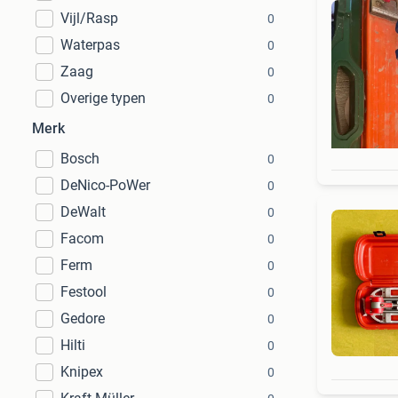
Vijl/Rasp
0
Waterpas
0
Zaag
0
Overige typen
0
Merk
Bosch
0
DeNico-PoWer
0
DeWalt
0
Facom
0
Ferm
0
Festool
0
Gedore
0
Hilti
0
Knipex
0