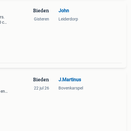
Bieden
John
rs.
Gisteren
Leiderdorp
90 cm
ar v
Bieden
J.Martinus
22 jul 26
Bovenkarspel
 en
e