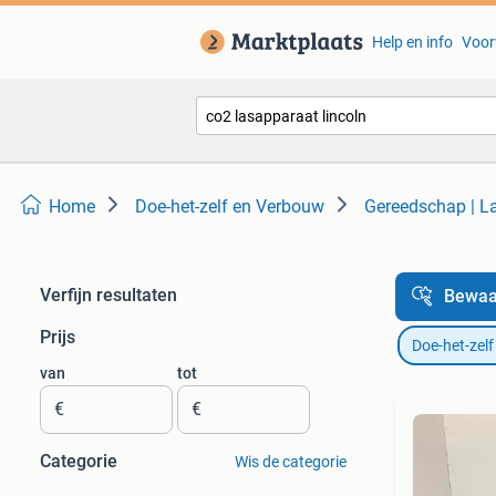
Help en info
Voor
Home
Doe-het-zelf en Verbouw
Gereedschap | L
Verfijn resultaten
Bewaa
Prijs
Doe-het-zel
van
tot
€
€
Categorie
Wis de categorie