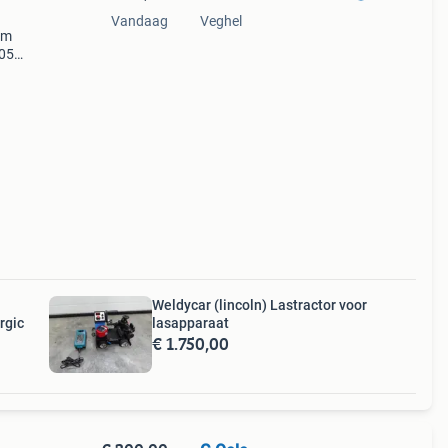
Vandaag
Veghel
5m
405m
s
. 400
Weldycar (lincoln) Lastractor voor
rgic
lasapparaat
€ 1.750,00