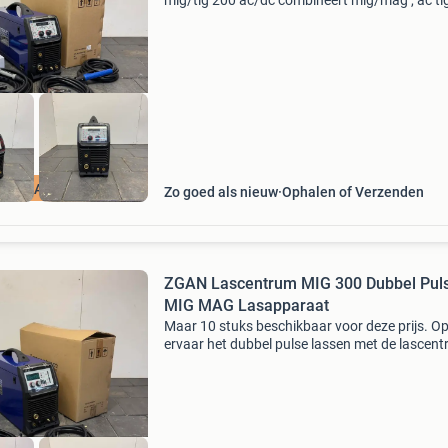
mig/tig 200 ac/dc combineert mig/mag , ac tig
tig én elektrode lassen (mma) in één compact
machine. Ideaal voor zowel de hobbylasser al
professi
V 200A MIG TIG
Zo goed als nieuw
Ophalen of Verzenden
ZGAN Lascentrum MIG 300 Dubbel Pul
MIG MAG Lasapparaat
Maar 10 stuks beschikbaar voor deze prijs. O
ervaar het dubbel pulse lassen met de lascen
mig 300 dp-3 ongebruikte lascentrum mig 300
synergische dubbel pulse mig/mag voor staal, 
en