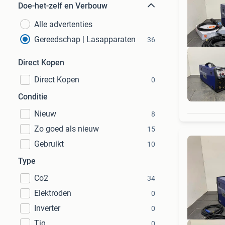
Doe-het-zelf en Verbouw
Alle advertenties
Gereedschap | Lasapparaten
36
Direct Kopen
Direct Kopen
0
230
Conditie
Nieuw
8
Zo goed als nieuw
15
Gebruikt
10
Type
Co2
34
Elektroden
0
Inverter
0
Tig
0