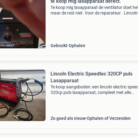
te koop mig lasapparaat defect.
Te koop mig lasapparaat de ventilator doet he
maar de rest niet. Voor de reparateur . Lincoln
electrictronic. Een amerikaans apparaat. Degel
Kost nieuw €1300.
Gebruikt
Ophalen
Lincoln Electric Speedtec 320CP puls
Lasapparaat
Te koop aangeboden: een lincoln electric spee
320cp puls lasapparaat, compleet met alle
benodigde accessoires zoals een lastoorts,
massaklem, en gasregelaar, trolly waar gasfle
kan. Dit profes
Zo goed als nieuw
Ophalen of Verzenden