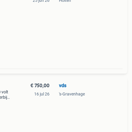
25 jun 26
Holten
€ 750,00
vds
 volt
16 jul 26
's-Gravenhage
rbij.