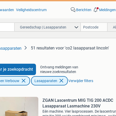
waarden
Veiligheidscentrum
Berichten
Meldingen
Gereedschap | Lasapparaten
A
51 resultaten
voor 'co2 lasapparaat lincoln'
asapparaten
Ontvang meldingen van
r je zoekopdracht
nieuwe zoekresultaten
f en Verbouw
Lasapparaten
Verwijder filters
ZGAN Lascentrum MIG TIG 200 ACDC
Lasapparaat Lasmachine 230V
Eén machine. Vier lasprocessen. De lascentr