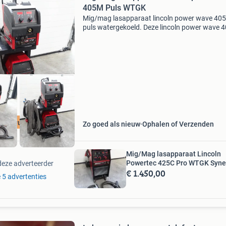
405M Puls WTGK
Mig/mag lasapparaat lincoln power wave 40
puls watergekoeld. Deze lincoln power wave 
puls watergekoeld verkeert in nette staat, en i
geschikt om staal, rvs en aluminium te lassen
Ampere 3
coln Puls WTGK
Zo goed als nieuw
Ophalen of Verzenden
Mig/Mag lasapparaat Lincoln
Powertec 425C Pro WTGK Syne
deze adverteerder
€ 1.450,00
e 5 advertenties