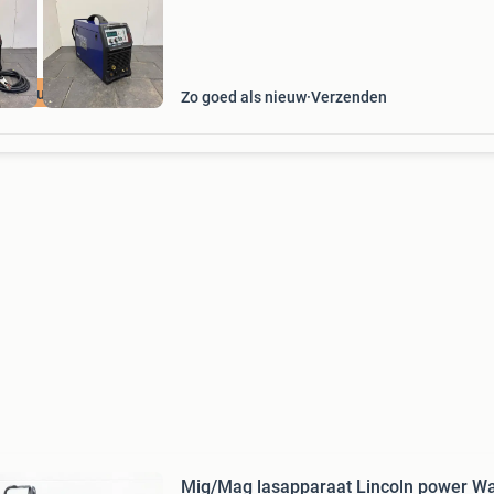
bel pulse 400v
Zo goed als nieuw
Verzenden
Mig/Mag lasapparaat Lincoln power W