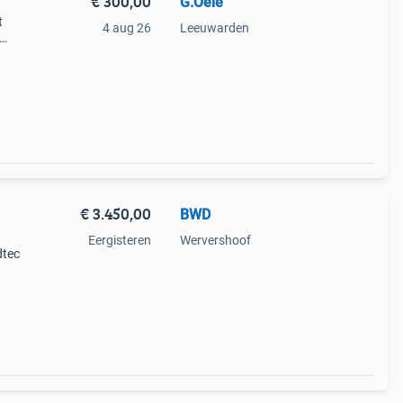
€ 300,00
G.Oele
t
4 aug 26
Leeuwarden
ijk.
€ 3.450,00
BWD
Eergisteren
Wervershoof
dtec
s op