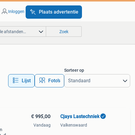
Inloggen
Plaats advertentie
lle afstanden…
Zoek
Sorteer op
Lijst
Foto’s
€ 995,00
Cjays Lastechniek
Vandaag
Valkenswaard
um