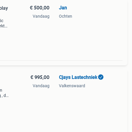
€ 500,00
Jan
play
Vandaag
Ochten
5c
rkt
aat,
€ 995,00
Cjays Lastechniek
Vandaag
Valkenswaard
um
 , dc
e
s de