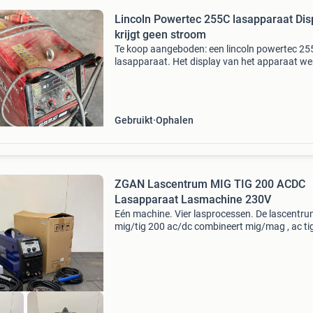
Lincoln Powertec 255C lasapparaat Dis
krijgt geen stroom
Te koop aangeboden: een lincoln powertec 25
lasapparaat. Het display van het apparaat we
niet meer en moet nagekeken of gerepareerd
worden. Verder is het apparaat in gebruikte st
zoals te zie
Gebruikt
Ophalen
ZGAN Lascentrum MIG TIG 200 ACDC
Lasapparaat Lasmachine 230V
Eén machine. Vier lasprocessen. De lascentr
mig/tig 200 ac/dc combineert mig/mag , ac tig
tig én elektrode lassen (mma) in één compact
machine. Ideaal voor zowel de hobbylasser al
professi