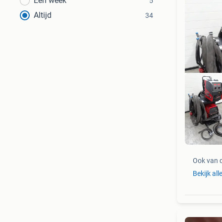
Een week
5
Altijd
34
Lin
Ook van 
Bekijk all