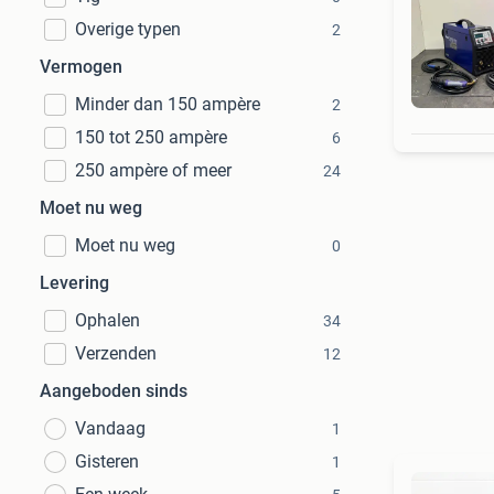
Overige typen
2
Vermogen
dub
Minder dan 150 ampère
2
150 tot 250 ampère
6
250 ampère of meer
24
Moet nu weg
Moet nu weg
0
Levering
Ophalen
34
Verzenden
12
Aangeboden sinds
Vandaag
1
Gisteren
1