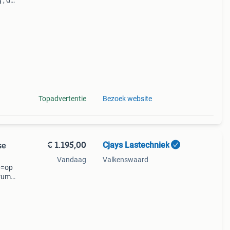
 , dc
e
s de
Topadvertentie
Bezoek website
€ 1.195,00
Cjays Lastechniek
se
Vandaag
Valkenswaard
p=op
trum
 dp-3
rvs,