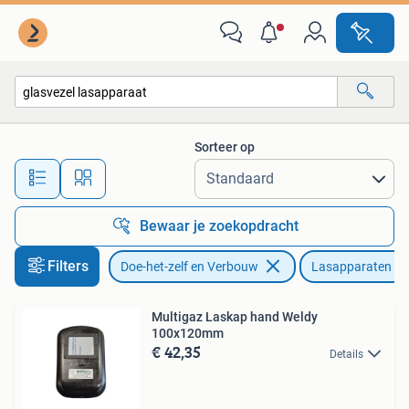
Gereedschap | Lasapparaten
Sorteer op
Alle afstanden…
Bewaar je zoekopdracht
Filters
Doe-het-zelf en Verbouw
Lasapparaten
Multigaz Laskap hand Weldy
100x120mm
€ 42,35
Details