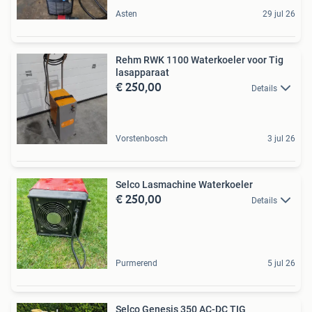
Asten
29 jul 26
Rehm RWK 1100 Waterkoeler voor Tig
lasapparaat
€ 250,00
Details
Vorstenbosch
3 jul 26
Selco Lasmachine Waterkoeler
€ 250,00
Details
Purmerend
5 jul 26
Selco Genesis 350 AC-DC TIG