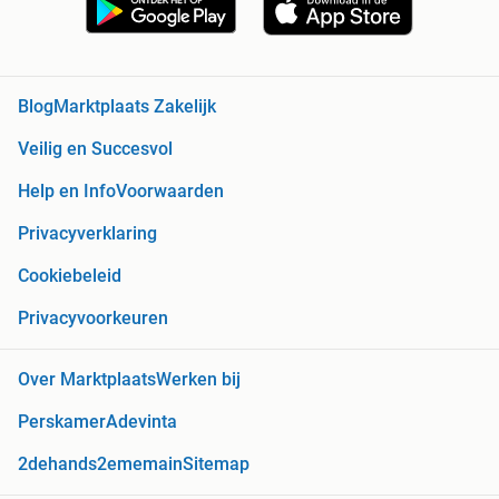
Blog
Marktplaats Zakelijk
Veilig en Succesvol
Help en Info
Voorwaarden
Privacyverklaring
Cookiebeleid
Privacyvoorkeuren
Over Marktplaats
Werken bij
Perskamer
Adevinta
2dehands
2ememain
Sitemap