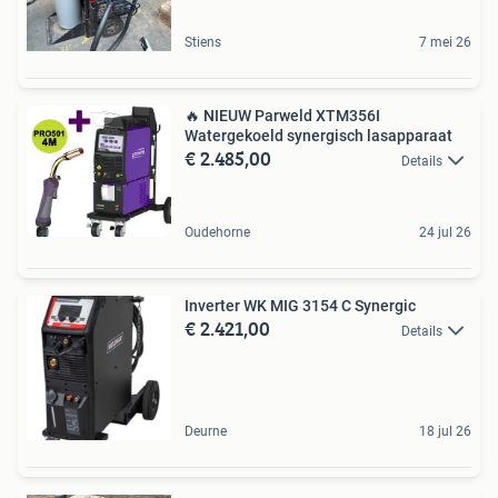
Stiens
7 mei 26
🔥 NIEUW Parweld XTM356I
Watergekoeld synergisch lasapparaat
€ 2.485,00
Details
Oudehorne
24 jul 26
Inverter WK MIG 3154 C Synergic
€ 2.421,00
Details
Deurne
18 jul 26