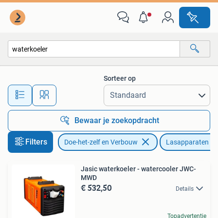
Gereedschap | Lasapparaten
Sorteer op
Alle afstanden…
Bewaar je zoekopdracht
Filters
Doe-het-zelf en Verbouw
Lasapparaten
Jasic waterkoeler - watercooler JWC-
MWD
€ 532,50
Details
Topadvertentie