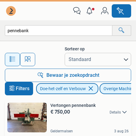
Gereedschap | Overige machines
Sorteer op
Alle afstanden…
Bewaar je zoekopdracht
Filters
Doe-het-zelf en Verbouw
Overige Machine
Vertongen pennenbank
€ 750,00
Details
Geldermalsen
3 aug 26