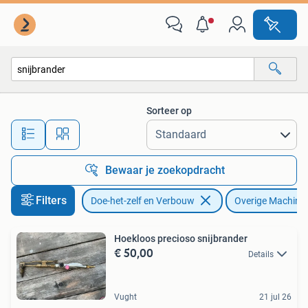
Gereedschap | Overige machines
Sorteer op
Alle afstanden…
Bewaar je zoekopdracht
Filters
Doe-het-zelf en Verbouw
Overige Machine
Hoekloos precioso snijbrander
€ 50,00
Details
Vught
21 jul 26