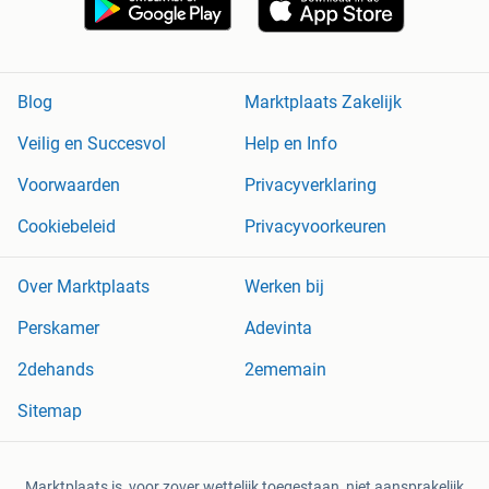
Blog
Marktplaats Zakelijk
Veilig en Succesvol
Help en Info
Voorwaarden
Privacyverklaring
Cookiebeleid
Privacyvoorkeuren
Over Marktplaats
Werken bij
Perskamer
Adevinta
2dehands
2ememain
Sitemap
Marktplaats is, voor zover wettelijk toegestaan, niet aansprakelijk