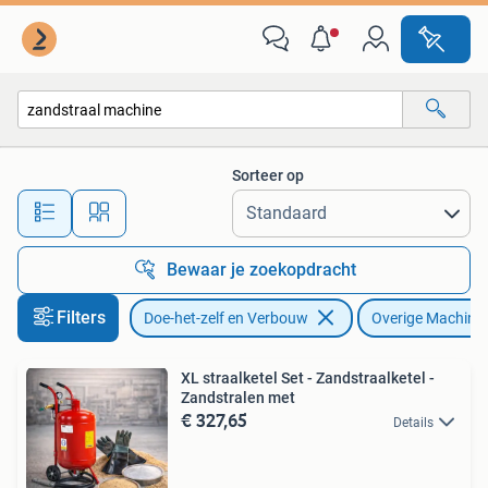
Gereedschap | Overige machines
Sorteer op
Alle afstanden…
Bewaar je zoekopdracht
Filters
Doe-het-zelf en Verbouw
Overige Machine
XL straalketel Set - Zandstraalketel -
Zandstralen met
€ 327,65
Details