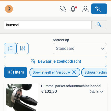
Gereedschap | Schuurmachines
Sorteer op
Alle afstanden…
Bewaar je zoekopdracht
Filters
Doe-het-zelf en Verbouw
Schuurmachines
Hummel parketschuurmachine hendel
€ 102,50
Details