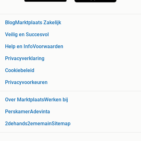
Blog
Marktplaats Zakelijk
Veilig en Succesvol
Help en Info
Voorwaarden
Privacyverklaring
Cookiebeleid
Privacyvoorkeuren
Over Marktplaats
Werken bij
Perskamer
Adevinta
2dehands
2ememain
Sitemap