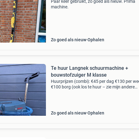
Paar keer gebruikt, zo goed als nieuw. Prima
machine.
Zo goed als nieuw
Ophalen
Te huur Langnek schuurmachine +
bouwstofzuiger M klasse
Huurprijzen (combi): €45 per dag €130 per we
€100 borg (ook los te huur – zie mijn andere
advertenties) huurprijs en borg kunnen bij afh
contant of via betaalverzoek worden voldaa
Zo goed als nieuw
Ophalen