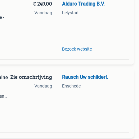
€ 249,00
Alduro Trading B.V.
Vandaag
Lelystad
 -
ns de
Bezoek website
Zie omschrijving
Rausch Uw schilder!.
hine
Vandaag
Enschede
ven
.