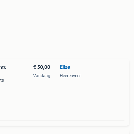
€ 50,00
Elize
hts
Vandaag
Heerenveen
ts
taat
ënt