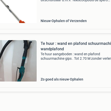
uitschuifbaar d.m.v. Telescoopbuis de spero
sp225u is de lichtste wand
plafondschuurmachines in de markt, met teve
meest flexibele kop van alle ver
Nieuw
Ophalen of Verzenden
Te huur : wand en plafond schuurmachi
wandplafond
Te huur aangeboden : wand en plafond
schuurmachine gips . Tot 2.70 M zonder verle
stuk te gebruiken voorzien van opvangzak /
schoudertas geen stofzuiger nodig. Instelbare
snelheid / toeren zeer wein
Zo goed als nieuw
Ophalen