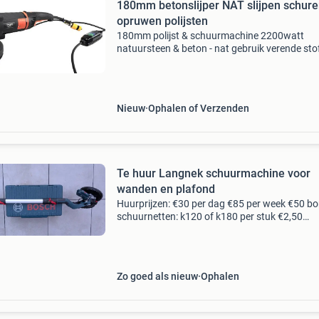
180mm betonslijper NAT slijpen schur
opruwen polijsten
180mm polijst & schuurmachine 2200watt
natuursteen & beton - nat gebruik verende st
& afneembare neus sphs2001w professionele
watergekoelde polijstmachine van het merk s
met een v
Nieuw
Ophalen of Verzenden
Te huur Langnek schuurmachine voor
wanden en plafond
Huurprijzen: €30 per dag €85 per week €50 bo
schuurnetten: k120 of k180 per stuk €2,50
huurprijs en borg kunnen bij afhalen contant o
betaalverzoek worden voldaan. Professio
Zo goed als nieuw
Ophalen