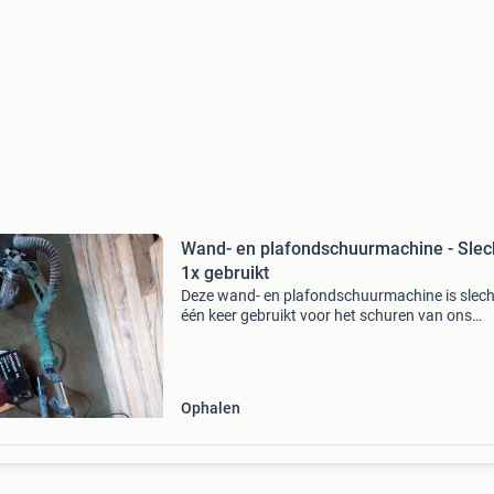
Wand- en plafondschuurmachine - Slec
1x gebruikt
Deze wand- en plafondschuurmachine is slech
één keer gebruikt voor het schuren van ons
plafond. De machine verkeert in uitstekende s
en werkt perfect. Ideaal voor het snel en effici
schuren v
Ophalen