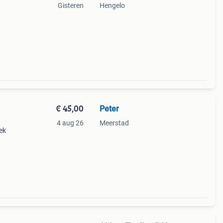
Gisteren
Hengelo
€ 45,00
Peter
4 aug 26
Meerstad
ek
alen