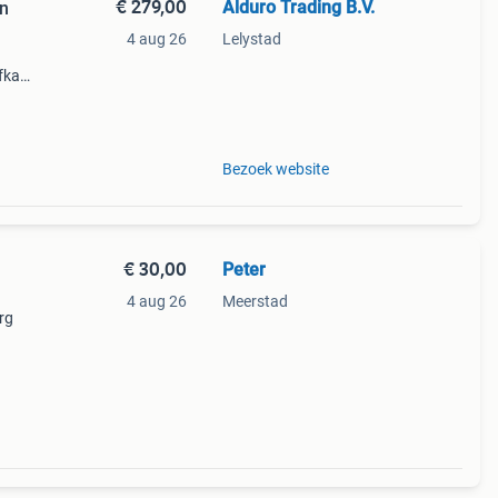
€ 279,00
Alduro Trading B.V.
en
4 aug 26
Lelystad
ofkap
pero
Bezoek website
€ 30,00
Peter
4 aug 26
Meerstad
rg
f via