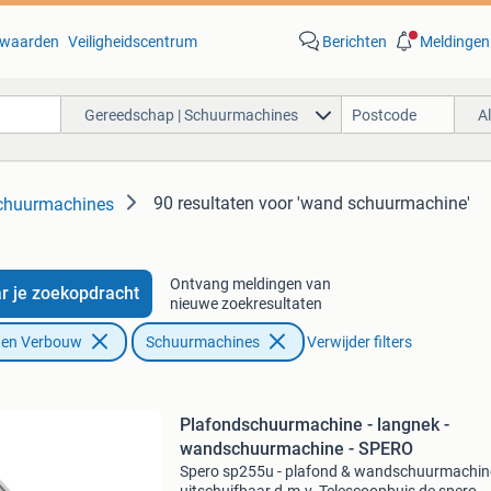
waarden
Veiligheidscentrum
Berichten
Meldingen
Gereedschap | Schuurmachines
A
90 resultaten
voor 'wand schuurmachine'
Schuurmachines
Ontvang meldingen van
r je zoekopdracht
nieuwe zoekresultaten
f en Verbouw
Schuurmachines
Verwijder filters
Plafondschuurmachine - langnek -
wandschuurmachine - SPERO
Spero sp255u - plafond & wandschuurmachine