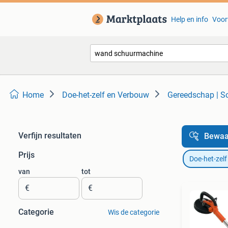
Help en info
Voor
Home
Doe-het-zelf en Verbouw
Gereedschap | 
Verfijn resultaten
Bewaa
Prijs
Doe-het-zel
van
tot
€
€
Categorie
Wis de categorie