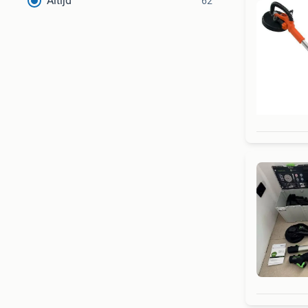
Altijd
62