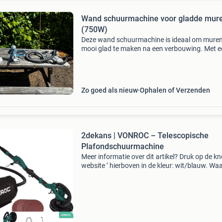
Wand schuurmachine voor gladde mur
(750W)
Deze wand schuurmachine is ideaal om mure
mooi glad te maken na een verbouwing. Met e
vermogen van 750w en 5 instelbare snelheden
deze machine perfect voor het schuren van
gipsplaten, muren en a
Zo goed als nieuw
Ophalen of Verzenden
2dekans | VONROC – Telescopische
Plafondschuurmachine
Meer informatie over dit artikel? Druk op de kno
website ’ hierboven in de kleur: wit/blauw. W
bestellen bij 2dekansje.com? Voor 16:00 beste
morgen in huis binnen nederland. 1 Jaar garan