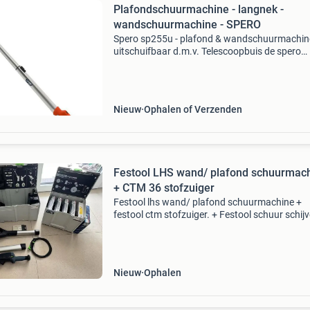
Plafondschuurmachine - langnek -
wandschuurmachine - SPERO
Spero sp255u - plafond & wandschuurmachine
uitschuifbaar d.m.v. Telescoopbuis de spero
sp225u is de lichtste wand
plafondschuurmachines in de markt, met teve
meest flexibele kop van alle ver
Nieuw
Ophalen of Verzenden
Festool LHS wand/ plafond schuurmac
+ CTM 36 stofzuiger
Festool lhs wand/ plafond schuurmachine +
festool ctm stofzuiger. + Festool schuur schij
verschillende korrels. Complete set van festool
Bieden vanaf prijs 800 euro wordt pas serieus
genomen!. Bek
Nieuw
Ophalen