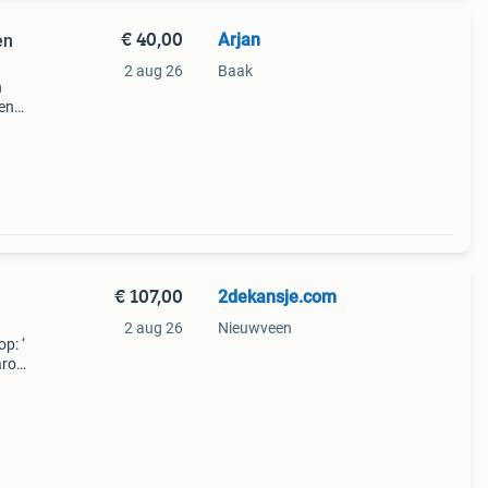
€ 40,00
Arjan
en
2 aug 26
Baak
n
en
 is
€ 107,00
2dekansje.com
2 aug 26
Nieuwveen
p: ‘
aarom
ld,
ti