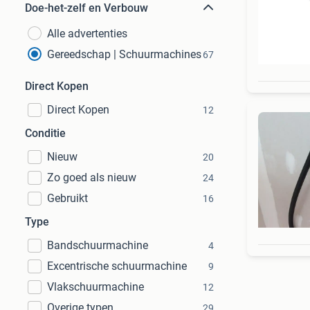
Doe-het-zelf en Verbouw
Alle advertenties
Gereedschap | Schuurmachines
67
Direct Kopen
Direct Kopen
12
Conditie
Nieuw
20
Zo goed als nieuw
24
Gebruikt
16
Type
Bandschuurmachine
4
Excentrische schuurmachine
9
Vlakschuurmachine
12
Overige typen
29