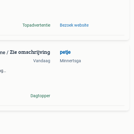
ns de
Topadvertentie
Bezoek website
Zie omschrijving
petje
ne /
Vandaag
Minnertsga
ng
Dagtopper