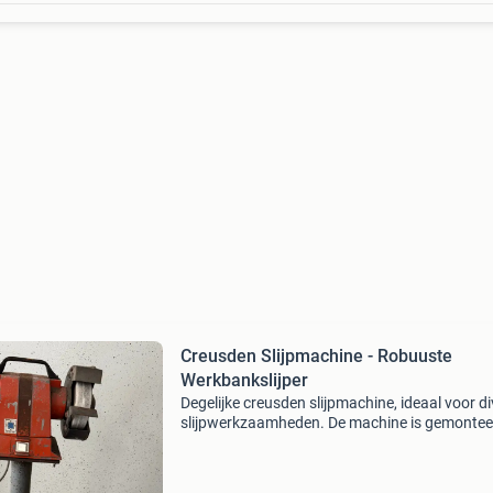
Creusden Slijpmachine - Robuuste
Werkbankslijper
Degelijke creusden slijpmachine, ideaal voor d
slijpwerkzaamheden. De machine is gemontee
een stevige standaard, wat zorgt voor een sta
werkplek. Hoewel gebruikt, functioneert deze s