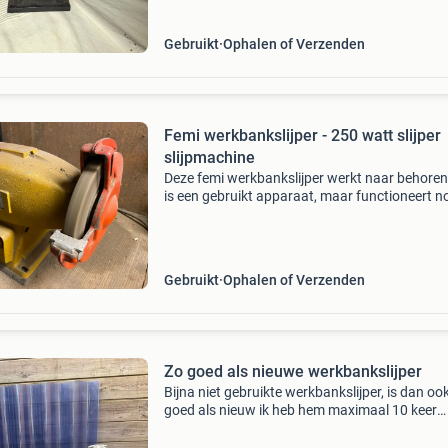
behore
Gebruikt
Ophalen of Verzenden
Femi werkbankslijper - 250 watt slijper
slijpmachine
Deze femi werkbankslijper werkt naar behoren
is een gebruikt apparaat, maar functioneert n
prima. Ideaal voor diverse slijpklussen. Bieden
Vragen? Neem dan even contact op.
Gebruikt
Ophalen of Verzenden
Zo goed als nieuwe werkbankslijper
Bijna niet gebruikte werkbankslijper, is dan oo
goed als nieuw ik heb hem maximaal 10 keer
gebruikt