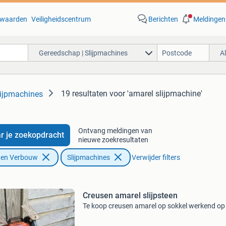
waarden
Veiligheidscentrum
Berichten
Meldingen
Gereedschap | Slijpmachines
A
19 resultaten
voor 'amarel slijpmachine'
lijpmachines
Ontvang meldingen van
r je zoekopdracht
nieuwe zoekresultaten
f en Verbouw
Slijpmachines
Verwijder filters
Creusen amarel slijpsteen
Te koop creusen amarel op sokkel werkend op