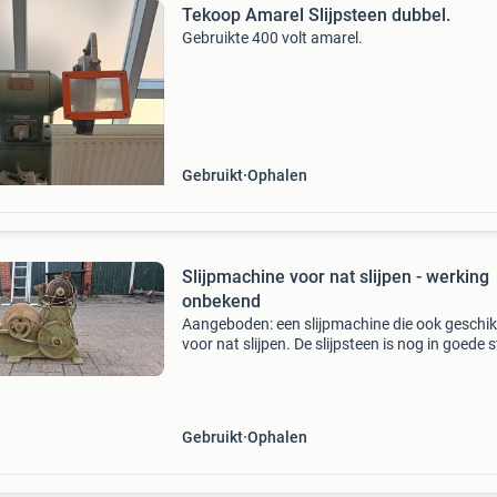
Tekoop Amarel Slijpsteen dubbel.
Gebruikte 400 volt amarel.
Gebruikt
Ophalen
Slijpmachine voor nat slijpen - werking
onbekend
Aangeboden: een slijpmachine die ook geschikt
voor nat slijpen. De slijpsteen is nog in goede 
De werking van de machine is onbekend en kan
gegarandeerd worden. Ideaal voor de handige
Gebruikt
Ophalen