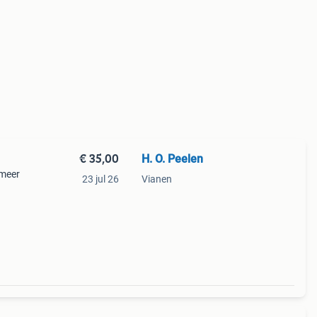
€ 35,00
H. O. Peelen
 meer
23 jul 26
Vianen