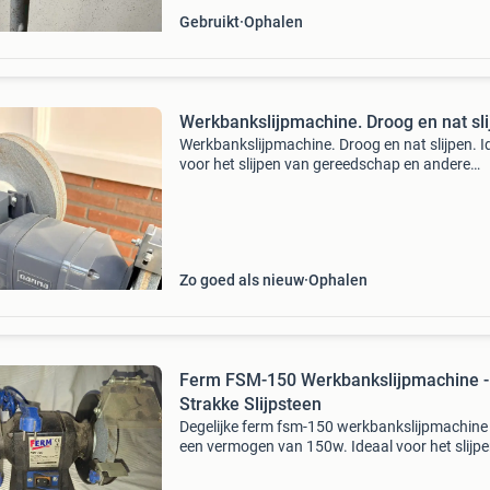
Gebruikt
Ophalen
Werkbankslijpmachine. Droog en nat sl
Werkbankslijpmachine. Droog en nat slijpen. I
voor het slijpen van gereedschap en andere
klussen. Gebruik hem weinig dus daarom te ko
Zo goed als nieuw
Ophalen
Ferm FSM-150 Werkbankslijpmachine -
Strakke Slijpsteen
Degelijke ferm fsm-150 werkbankslijpmachine
een vermogen van 150w. Ideaal voor het slijp
gereedschap en andere materialen. De slijpste
nog in goede staat en de machine werkt naar