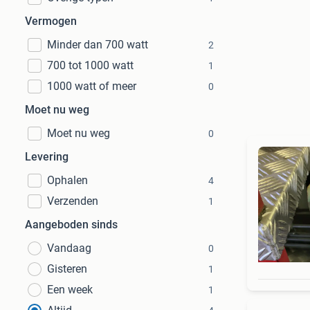
Vermogen
Minder dan 700 watt
2
700 tot 1000 watt
1
1000 watt of meer
0
Moet nu weg
Moet nu weg
0
Levering
Ophalen
4
Verzenden
1
Aangeboden sinds
Vandaag
0
Gisteren
1
Een week
1