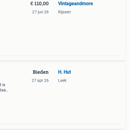
€ 110,00
Vintageandmore
27 jun 26
Rijssen
Bieden
H. Hut
27 apr 26
Leek
 is
staat.
 niet
 kl