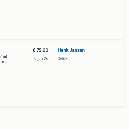
€ 75,00
Henk Jansen
 met
9 jun 26
Delden
oor
 henk