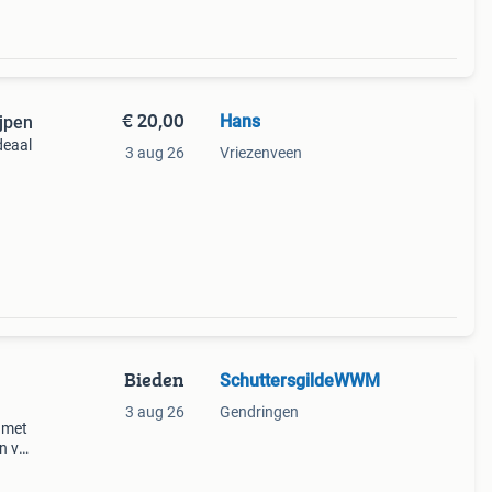
€ 20,00
Hans
ijpen
deaal
3 aug 26
Vriezenveen
op !
Bieden
SchuttersgildeWWM
3 aug 26
Gendringen
 met
en van
en is