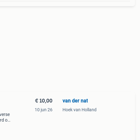
€ 10,00
van der nat
10 jun 26
Hoek van Holland
iverse
rd op
biele
li