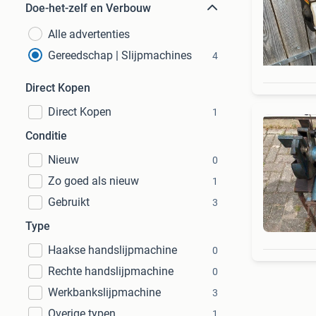
Doe-het-zelf en Verbouw
Alle advertenties
Gereedschap | Slijpmachines
4
Direct Kopen
Direct Kopen
1
Conditie
Nieuw
0
Zo goed als nieuw
1
Gebruikt
3
Type
Haakse handslijpmachine
0
Rechte handslijpmachine
0
Werkbankslijpmachine
3
Overige typen
1