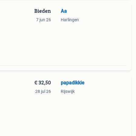
Bieden
Aa
7 jun 26
Harlingen
€ 32,50
papadikkie
28 jul 26
Rijswijk