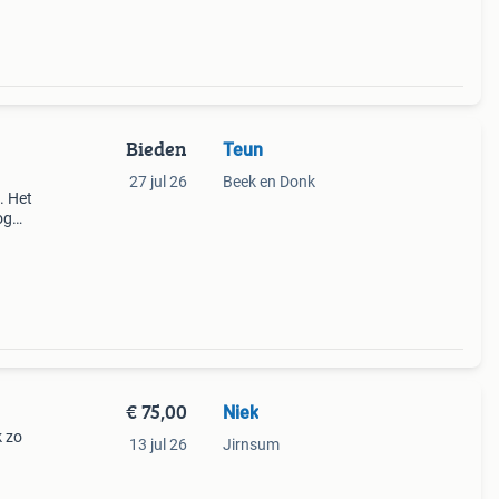
Bieden
Teun
27 jul 26
Beek en Donk
. Het
og
!
€ 75,00
Niek
k zo
13 jul 26
Jirnsum