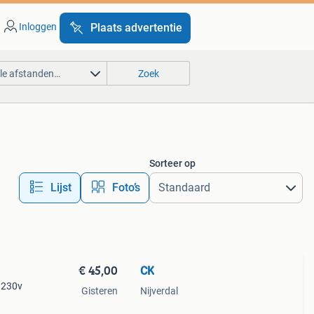
Inloggen
Plaats advertentie
lle afstanden…
Zoek
Sorteer op
Lijst
Foto’s
€ 45,00
CK
 230v
Gisteren
Nijverdal