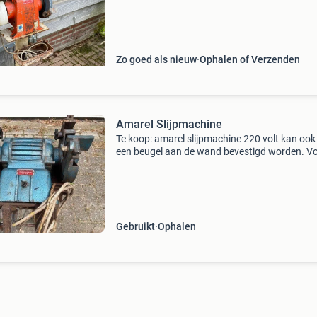
Zo goed als nieuw
Ophalen of Verzenden
Amarel Slijpmachine
Te koop: amarel slijpmachine 220 volt kan ook
een beugel aan de wand bevestigd worden. V
meer informatie kunt u contact opnemen met:
jansen 06-55372281
Gebruikt
Ophalen