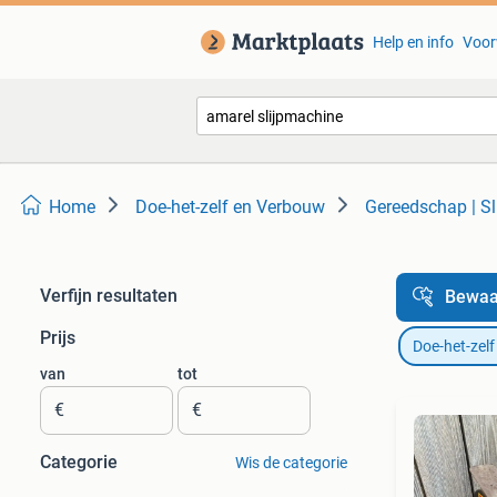
Help en info
Voor
Home
Doe-het-zelf en Verbouw
Gereedschap | S
Verfijn resultaten
Bewaa
Prijs
Doe-het-zel
van
tot
€
€
Categorie
Wis de categorie