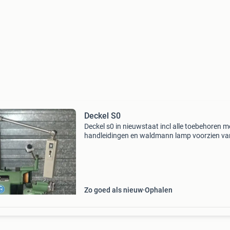
Deckel S0
Deckel s0 in nieuwstaat incl alle toebehoren m
handleidingen en waldmann lamp voorzien va
ingebouwde afzuiging spantangen 4-6-8-10-1
Zo goed als nieuw
Ophalen