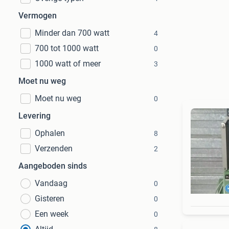
Vermogen
Minder dan 700 watt
4
700 tot 1000 watt
0
1000 watt of meer
3
Moet nu weg
Moet nu weg
0
Levering
Ophalen
8
Verzenden
2
Aangeboden sinds
Vandaag
0
Gisteren
0
Een week
0