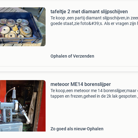
tafeltje 2 met diamant slijpschijven
Te koop ,een partij diamant slijpschijven,in zee
goede staat,zie foto&#39;s. Als er vragen zijn
ik het graag. Prijs: notk trefwoorden: schaubli
deckel, weiler, aciera, hembrug,diamant slij
Ophalen of Verzenden
meteoor ME14 borenslijper
Te koop,een meteoor me 14 borenslijper,maar
tappen en frezen,geheel in de 2k lak gespoten 
weer 50 jaar mee,nieuwstaat, helemaal
kompleet,met nederlandse handleiding. Prijs: 
voor vragen f
Zo goed als nieuw
Ophalen