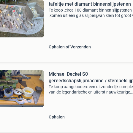
tafeltje met diamant binnenslijpstenen
Te koop ,circa 100 diamant binnen slijpstenen
,komen uit een glas slijperij,van klein tot groot
kort naar lang,zie foto&#39;s. Prijs: notk bij v
ff berichten. Trefwoorden: schaublin, deck
Ophalen of Verzenden
Michael Deckel S0
gereedschapslijpmachine / stempelslij
Te koop aangeboden: een uitzonderlijk comple
van de legendarische en uiterst nauwkeurige
michael deckel s0 tafel-gereedschapslijpmach
(feinmechanik michael deckel, d-812 weilheim i
Ob.). In
Ophalen