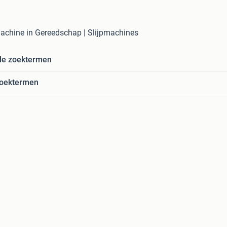
machine in Gereedschap | Slijpmachines
de zoektermen
zoektermen