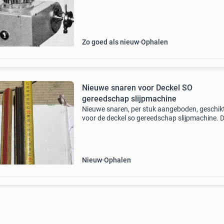
slijpmachine, rondslijpen, rondslijpbank, jung, 
Zo goed als nieuw
Ophalen
Nieuwe snaren voor Deckel SO
gereedschap slijpmachine
Nieuwe snaren, per stuk aangeboden, geschik
voor de deckel so gereedschap slijpmachine. 
snaren zijn essentieel voor een optimale werki
van uw slijpmachine. De prijs is per stuk. Voor 
&e
Nieuw
Ophalen