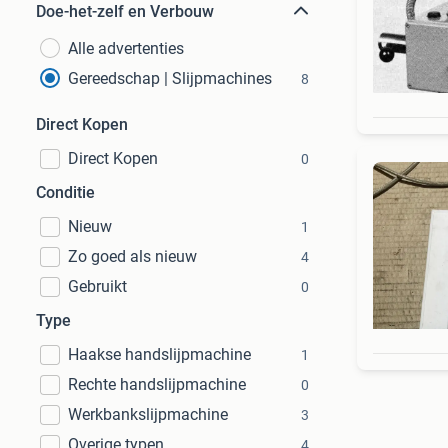
Doe-het-zelf en Verbouw
Alle advertenties
Gereedschap | Slijpmachines
8
Direct Kopen
Direct Kopen
0
Conditie
Nieuw
1
Zo goed als nieuw
4
Gebruikt
0
Type
Haakse handslijpmachine
1
Rechte handslijpmachine
0
Werkbankslijpmachine
3
Overige typen
4