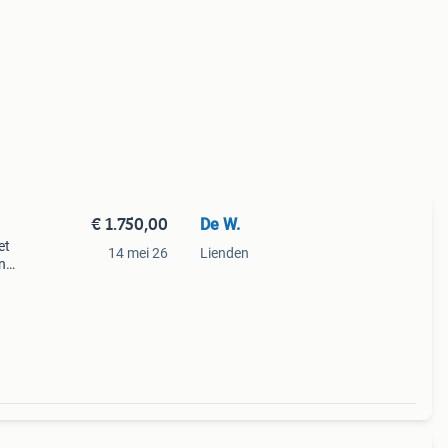
€ 1.750,00
De W.
et
14 mei 26
Lienden
n
2