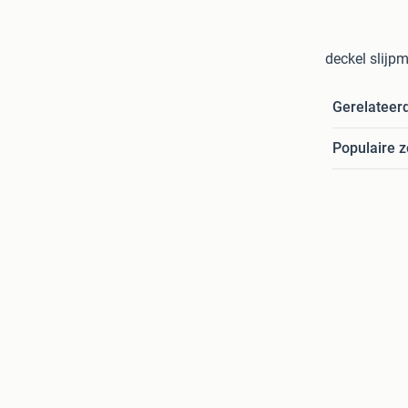
deckel slijp
Gerelateer
Populaire 