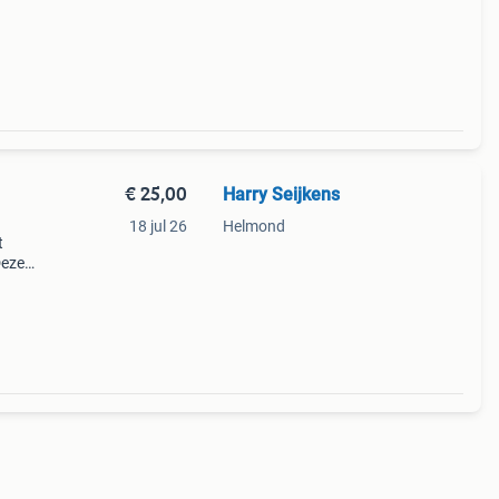
ke
€ 25,00
Harry Seijkens
18 jul 26
Helmond
t
Deze
ng
alle 5