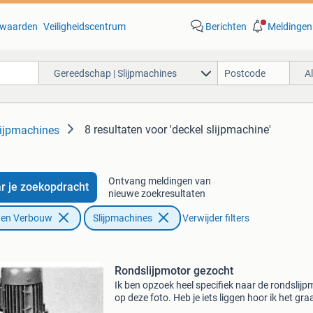
waarden
Veiligheidscentrum
Berichten
Meldingen
Gereedschap | Slijpmachines
A
8 resultaten
voor 'deckel slijpmachine'
lijpmachines
Ontvang meldingen van
r je zoekopdracht
nieuwe zoekresultaten
f en Verbouw
Slijpmachines
Verwijder filters
Rondslijpmotor gezocht
Ik ben opzoek heel specifiek naar de rondslijp
op deze foto. Heb je iets liggen hoor ik het gra
Mvg 0613507338 slijpbank, gereedschapslijpe