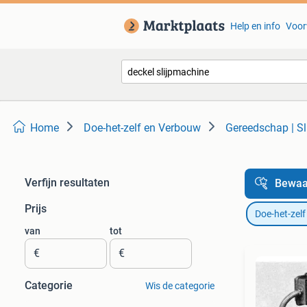
Help en info
Voor
Home
Doe-het-zelf en Verbouw
Gereedschap | S
Verfijn resultaten
Bewaa
Prijs
Doe-het-zel
van
tot
€
€
Categorie
Wis de categorie