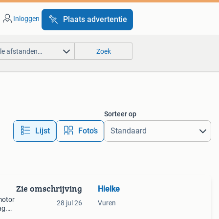
Inloggen
Plaats advertentie
lle afstanden…
Zoek
Sorteer op
Lijst
Foto’s
Zie omschrijving
Hielke
motor
28 jul 26
Vuren
ag.
r,