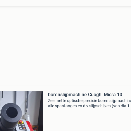
borenslijpmachine Cuoghi Micra 10
Zeer nette optische precisie boren slijpmachine
alle spantangen en div slijpschijven (van dia 1
dia 16) zeer compleet!! Trefwoorden : deckel,
aciera, thiel, jung, abene, fehlmann, schau