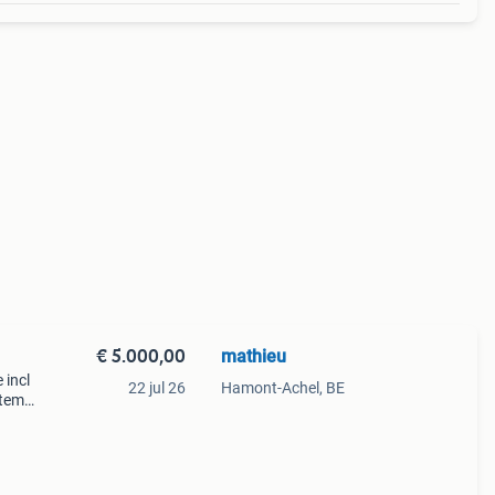
€ 5.000,00
mathieu
 incl
22 jul 26
Hamont-Achel, BE
 tem
 maho,