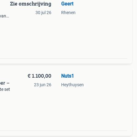
Zie omschrijving
Geert
30 jul 26
Rhenen
 van
ragen
€ 1.100,00
Nuts1
per –
23 jun 26
Heythuysen
te set
ine
.