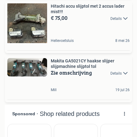
Hitachi accu slijptol met 2 accus lader
mist!!!
€ 75,00
Details
Hellevoetsluis
8 mei 26
Makita GA5021CY haakse slijper
slijpmachine slijptol tol
Zie omschrijving
Details
Mill
19 jul 26