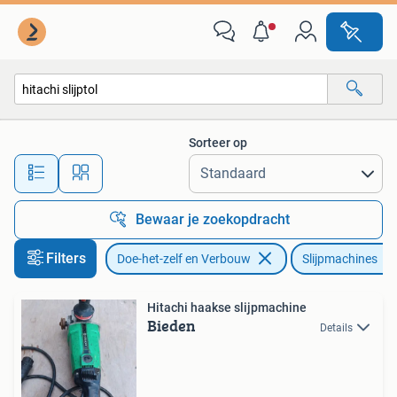
Gereedschap | Slijpmachines
Sorteer op
Alle afstanden…
Bewaar je zoekopdracht
Filters
Doe-het-zelf en Verbouw
Slijpmachines
Hitachi haakse slijpmachine
Bieden
Details