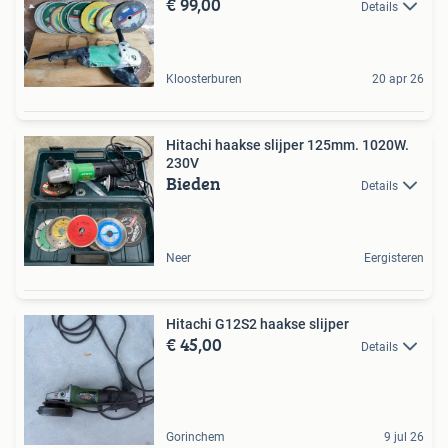
€ 99,00
Details
Kloosterburen
20 apr 26
Hitachi haakse slijper 125mm. 1020W.
230V
Bieden
Details
Neer
Eergisteren
Hitachi G12S2 haakse slijper
€ 45,00
Details
Gorinchem
9 jul 26