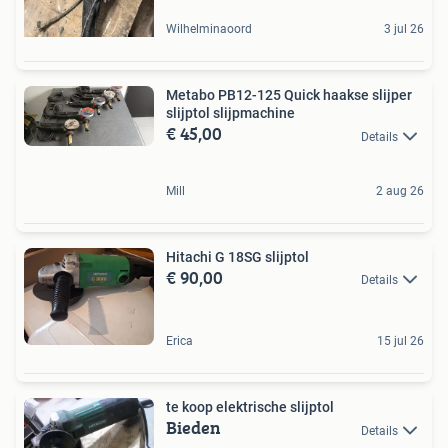
Wilhelminaoord
3 jul 26
Metabo PB12-125 Quick haakse slijper
slijptol slijpmachine
€ 45,00
Details
Mill
2 aug 26
Hitachi G 18SG slijptol
€ 90,00
Details
Erica
15 jul 26
te koop elektrische slijptol
Bieden
Details