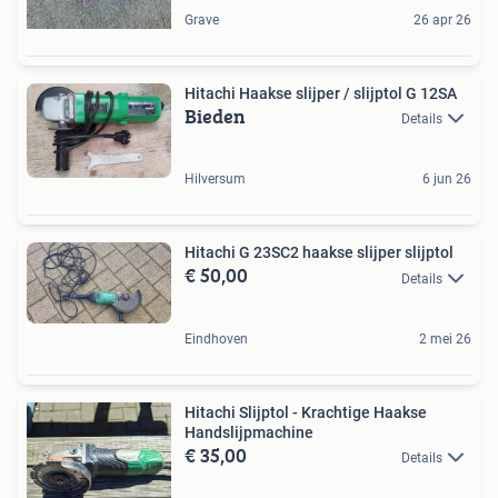
Grave
26 apr 26
Hitachi Haakse slijper / slijptol G 12SA
Bieden
Details
Hilversum
6 jun 26
Hitachi G 23SC2 haakse slijper slijptol
€ 50,00
Details
Eindhoven
2 mei 26
Hitachi Slijptol - Krachtige Haakse
Handslijpmachine
€ 35,00
Details