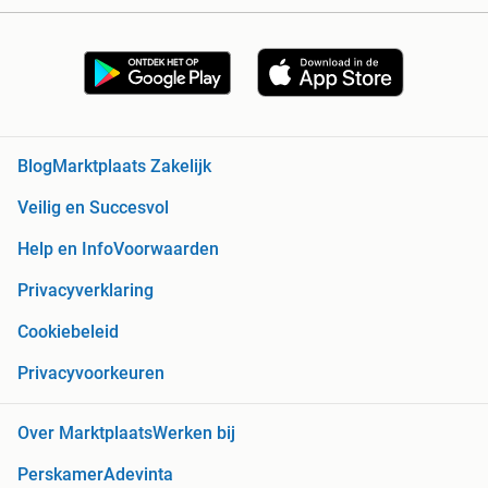
Blog
Marktplaats Zakelijk
Veilig en Succesvol
Help en Info
Voorwaarden
Privacyverklaring
Cookiebeleid
Privacyvoorkeuren
Over Marktplaats
Werken bij
Perskamer
Adevinta