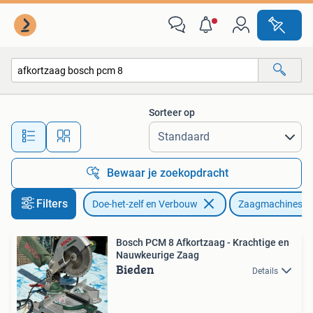
Gereedschap | Zaagmachines
Sorteer op
Alle afstanden…
Bewaar je zoekopdracht
Filters
Doe-het-zelf en Verbouw
Zaagmachines
Bosch PCM 8 Afkortzaag - Krachtige en
Nauwkeurige Zaag
Bieden
Details