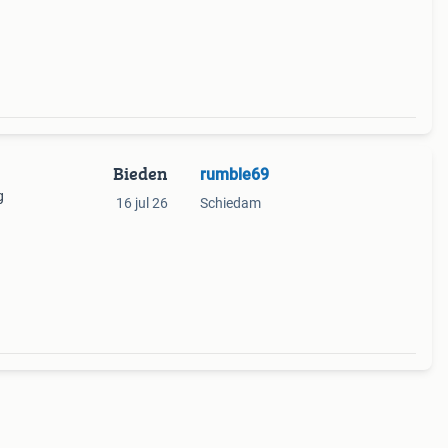
Bieden
rumble69
g
16 jul 26
Schiedam