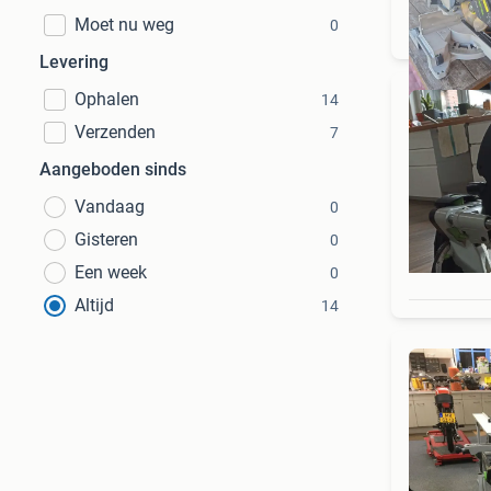
Moet nu weg
0
Levering
Ophalen
14
Verzenden
7
Aangeboden sinds
Vandaag
0
Gisteren
0
Een week
0
Altijd
14