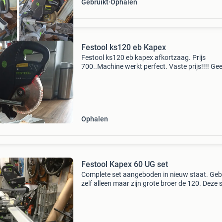
Gebruikt
Ophalen
Festool ks120 eb Kapex
Festool ks120 eb kapex afkortzaag. Prijs
700..Machine werkt perfect. Vaste prijs!!!! Ge
reactie meer op belachelijke biedingen. Een jaa
geleden een nieuwe rotor geïnstalleerd.
Ophalen
Festool Kapex 60 UG set
Complete set aangeboden in nieuw staat. Geb
zelf alleen maar zijn grote broer de 120. Deze 
alleen maar stof te happen. Mag weg moet nie
Mag voor € 1400 naar een nieuwe eigenaar.