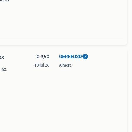
ltijd
€ 9,50
GEREED3D
ex
18 jul 26
Almere
x 60.