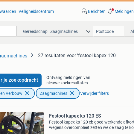
waarden
Veiligheidscentrum
Berichten
Meldingen
Gereedschap | Zaagmachines
A
27 resultaten
voor 'festool kapex 120'
Zaagmachines
Ontvang meldingen van
r je zoekopdracht
nieuwe zoekresultaten
f en Verbouw
Zaagmachines
Verwijder filters
Festool kapex ks 120 ES
Festool kapex ks 120 eb goed werkende afkor
wegens overcompleet zetten we de zaag te k
niet op zondag reageren