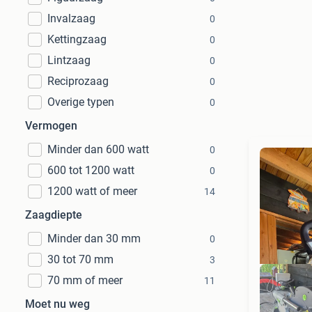
Invalzaag
0
Kettingzaag
0
Lintzaag
0
Reciprozaag
0
Overige typen
0
Vermogen
Minder dan 600 watt
0
600 tot 1200 watt
0
1200 watt of meer
14
Zaagdiepte
Minder dan 30 mm
0
30 tot 70 mm
3
70 mm of meer
11
Moet nu weg