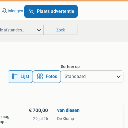
Inloggen
Plaats advertentie
lle afstanden…
Zoek
Sorteer op
Lijst
Foto’s
€ 700,00
van diesen
tzaag
29 jul 26
De Klomp
oop