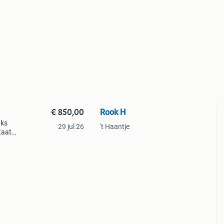
€ 850,00
Rook H
 ks
29 jul 26
't Haantje
taat
 zowel
al.