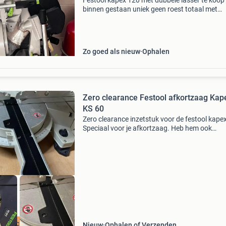
Festool kapex 120 met dubbele lasser te koop a
binnen gestaan uniek geen roest totaal met
toebehoren
Zo goed als nieuw
Ophalen
Zero clearance Festool afkortzaag Kap
KS 60
Zero clearance inzetstuk voor de festool kape
Speciaal voor je afkortzaag. Heb hem ook
beschikbaar voor kapex 120
u beschikbaar
Nieuw
Ophalen of Verzenden