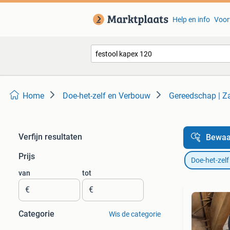
Help en info
Voor
Home
Doe-het-zelf en Verbouw
Gereedschap | 
Verfijn resultaten
Bewaa
Prijs
Doe-het-zel
van
tot
€
€
Categorie
Wis de categorie