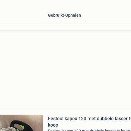
ideaal voor zowel de veeleisende doe-het-zelve
de prof
Gebruikt
Ophalen
Festool kapex 120 met dubbele lasser t
koop