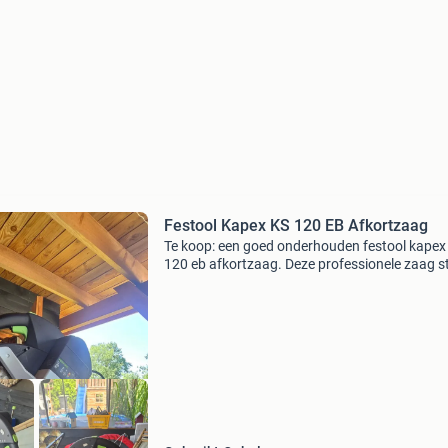
Festool Kapex KS 120 EB Afkortzaag
Te koop: een goed onderhouden festool kapex
120 eb afkortzaag. Deze professionele zaag s
bekend om zijn precisie en kracht, ideaal voor
de veeleisende doe-het-zelver als de profession