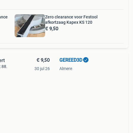
ance
Zero clearance voor Festool
afkortzaag Kapex KS 120
€ 9,50
€ 9,50
GEREED3D
ert
x 88.
30 jul 26
Almere