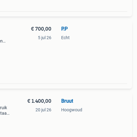
€ 700,00
P.P
5 jul 26
Echt
en
r
€ 1.400,00
Bruut
ruik
20 jul 26
Hoogwoud
staat
t.