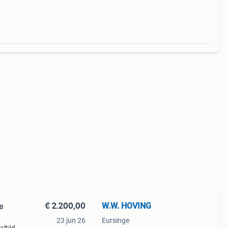
r als
€ 2.200,00
W.W. HOVING
e
23 jun 26
Eursinge