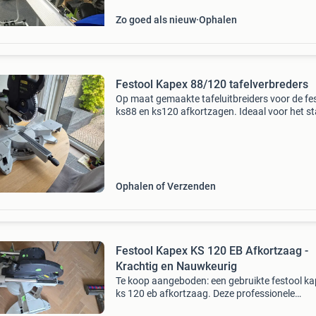
Zo goed als nieuw
Ophalen
Festool Kapex 88/120 tafelverbreders
Op maat gemaakte tafeluitbreiders voor de fe
ks88 en ks120 afkortzagen. Ideaal voor het st
en nauwkeurig ondersteunen van langere
werkstukken - verlengen de standaard tafel v
cm naar 92
Ophalen of Verzenden
Festool Kapex KS 120 EB Afkortzaag -
Krachtig en Nauwkeurig
Te koop aangeboden: een gebruikte festool k
ks 120 eb afkortzaag. Deze professionele
afkortzaag staat bekend om zijn precisie en kr