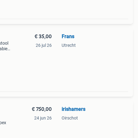
€ 35,00
Frans
stool
26 jul 26
Utrecht
abiel
an 56
€ 750,00
irishamers
24 jun 26
Oirschot
apex
acht,