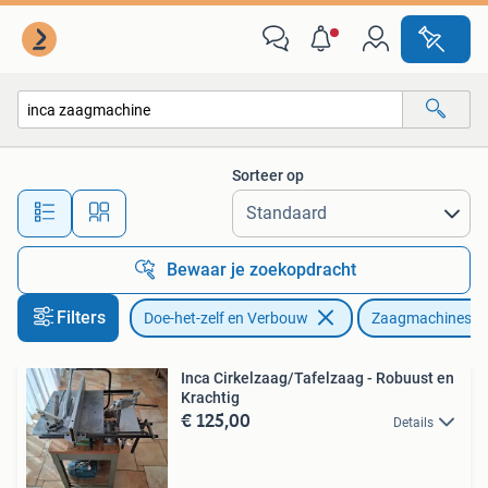
Gereedschap | Zaagmachines
Sorteer op
Alle afstanden…
Bewaar je zoekopdracht
Filters
Doe-het-zelf en Verbouw
Zaagmachines
Inca Cirkelzaag/Tafelzaag - Robuust en
Krachtig
€ 125,00
Details