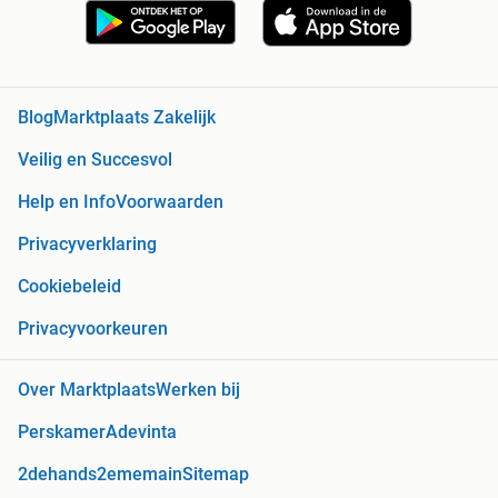
Blog
Marktplaats Zakelijk
Veilig en Succesvol
Help en Info
Voorwaarden
Privacyverklaring
Cookiebeleid
Privacyvoorkeuren
Over Marktplaats
Werken bij
Perskamer
Adevinta
2dehands
2ememain
Sitemap