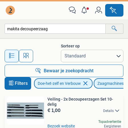
Gereedschap | Zaagmachines
Sorteer op
Alle afstanden…
Bewaar je zoekopdracht
Filters
Doe-het-zelf en Verbouw
Zaagmachines
Veiling - 2x Decoupeerzagen Set 10-
delig
€ 1,00
Details
Topadvertentie
Bezoek website
Eergisteren