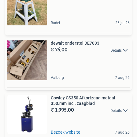
Budel
26 jul 26
dewalt onderstel DE7033
€ 75,00
Details
Valburg
7 aug 26
Cowley CS350 Afkortzaag metaal
350.mm incl. zaagblad
€ 1.995,00
Details
Bezoek website
7 aug 26