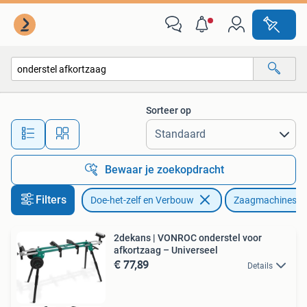
Gereedschap | Zaagmachines
Sorteer op
Alle afstanden…
Bewaar je zoekopdracht
Filters
Doe-het-zelf en Verbouw
Zaagmachines
2dekans | VONROC onderstel voor
afkortzaag – Universeel
€ 77,89
Details