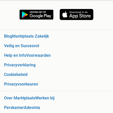
Blog
Marktplaats Zakelijk
Veilig en Succesvol
Help en Info
Voorwaarden
Privacyverklaring
Cookiebeleid
Privacyvoorkeuren
Over Marktplaats
Werken bij
Perskamer
Adevinta