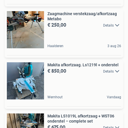
Zaagmachine verstekzaag/afkortzaag
Metabo
€ 250,00
Details
Haalderen
3 aug 26
Makita afkortzaag. Ls1219l + onderstel
€ 850,00
Details
Wernhout
Vandaag
Makita LS1019L afkortzaag + WST06
onderstel – complete set
€ 675,00
Details