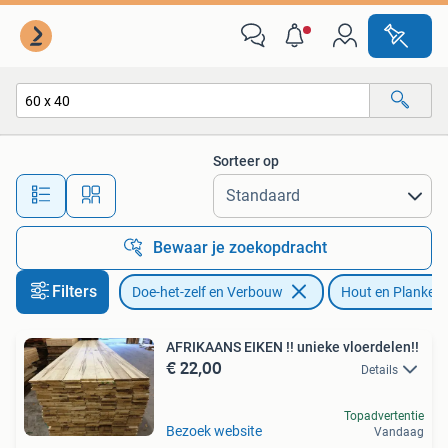
Hout en Planken
Sorteer op
Alle afstanden…
Bewaar je zoekopdracht
Filters
Doe-het-zelf en Verbouw
Hout en Planken
AFRIKAANS EIKEN !! unieke vloerdelen!!
€ 22,00
Details
Topadvertentie
Bezoek website
Vandaag