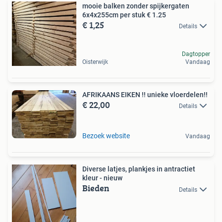
mooie balken zonder spijkergaten
6x4x255cm per stuk € 1.25
€ 1,25
Details
Dagtopper
Oisterwijk
Vandaag
AFRIKAANS EIKEN !! unieke vloerdelen!!
€ 22,00
Details
Bezoek website
Vandaag
Diverse latjes, plankjes in antractiet
kleur - nieuw
Bieden
Details