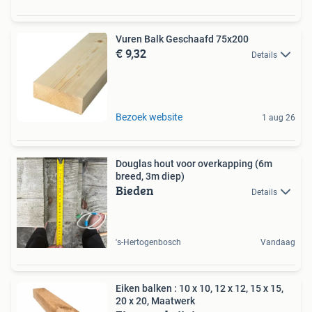
Vuren Balk Geschaafd 75x200
€ 9,32
Details
Bezoek website
1 aug 26
Douglas hout voor overkapping (6m
breed, 3m diep)
Bieden
Details
's-Hertogenbosch
Vandaag
Eiken balken : 10 x 10, 12 x 12, 15 x 15,
20 x 20, Maatwerk