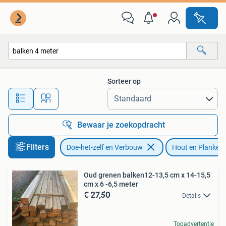
Hout en Planken
Sorteer op
Alle afstanden…
Bewaar je zoekopdracht
Filters
Doe-het-zelf en Verbouw
Hout en Planken
Oud grenen balken12-13,5 cm x 14-15,5
cm x 6 -6,5 meter
€ 27,50
Details
Topadvertentie