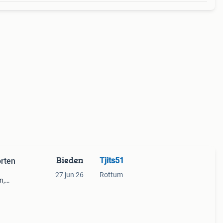
Bieden
Tjits51
orten
27 jun 26
Rottum
n,
onie,
orn.