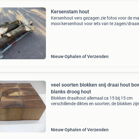
Kersenstam hout
Kersenhout vers gezagen zie fotos voor de m
mooi kersenhout voor iets van te zagen/draai
draaihout, stamhout, kersstam
Nieuw
Ophalen of Verzenden
veel soorten blokken snij draai hout bo
blanks droog hout
Blokken draaihout allemaal ca 15 bij 15 cm
verschillende diktes en soorten; de blokken zij
allemaal ca 15 bij 15 cm groot europees noten
6,5 cm dik €14,- p/st kersen ca 6,5 cm dik € 7,
Nieuw
Ophalen of Verzenden