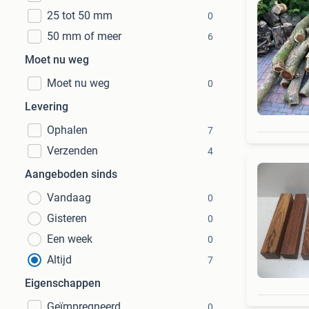
25 tot 50 mm
0
50 mm of meer
6
Moet nu weg
Moet nu weg
0
Levering
Ophalen
7
Verzenden
4
Aangeboden sinds
Vandaag
0
Gisteren
0
Een week
0
Altijd
7
Eigenschappen
Geïmpregneerd
0