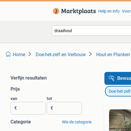
Help en info
Voor
Home
Doe-het-zelf en Verbouw
Hout en Planken
Verfijn resultaten
Bewaa
Prijs
Doe-het-zel
van
tot
€
€
Categorie
Wis de categorie