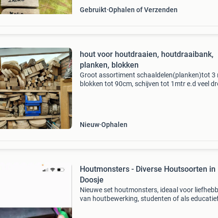
Gebruikt
Ophalen of Verzenden
hout voor houtdraaien, houtdraaibank,
planken, blokken
Groot assortiment schaaldelen(planken)tot 3 
blokken tot 90cm, schijven tot 1mtr e.d veel d
of halfdroog hout van o.a eiken, beuken, kasta
grenen, berken, noten, kersen, esdoorn e.d ge
Nieuw
Ophalen
Houtmonsters - Diverse Houtsoorten in
Doosje
Nieuwe set houtmonsters, ideaal voor liefheb
van houtbewerking, studenten of als educatie
materiaal. De set bevat verschillende houtsoo
zoals douglas, europees eiken, lariks, esdoorn