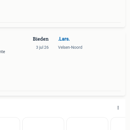
Bieden
.Lars.
3 jul 26
Velsen-Noord
nte