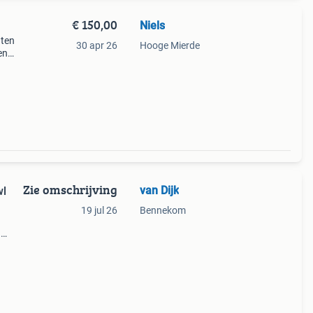
€ 150,00
Niels
aten
30 apr 26
Hooge Mierde
en
Zie omschrijving
van Dijk
wl
19 jul 26
Bennekom
n
 ca
50