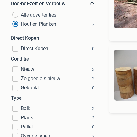
Doe-het-zelf en Verbouw
Alle advertenties
Hout en Planken
7
Direct Kopen
Direct Kopen
0
Conditie
Nieuw
3
Zo goed als nieuw
2
Gebruikt
0
Type
Balk
2
Plank
2
Pallet
0
Overige typen
2