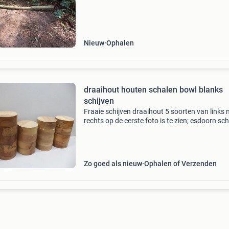
Nieuw
Ophalen
draaihout houten schalen bowl blanks
schijven
Fraaie schijven draaihout 5 soorten van links 
rechts op de eerste foto is te zien; esdoorn sch
kernbeuk, kernessen, iepen, noorse esdoorn. F
en 7 esdoorn rond 15,5 cm en 8,2 cm dik voo
Zo goed als nieuw
Ophalen of Verzenden