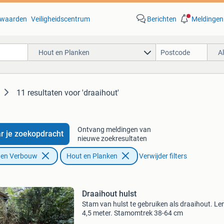
waarden
Veiligheidscentrum
Berichten
Meldingen
Hout en Planken
A
11 resultaten
voor 'draaihout'
Ontvang meldingen van
r je zoekopdracht
nieuwe zoekresultaten
f en Verbouw
Hout en Planken
Verwijder filters
Draaihout hulst
Stam van hulst te gebruiken als draaihout. Le
4,5 meter. Stamomtrek 38-64 cm