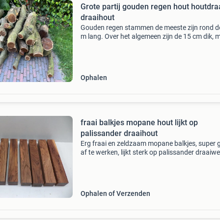
Grote partij gouden regen hout houtdra
draaihout
Gouden regen stammen de meeste zijn rond d
m lang. Over het algemeen zijn de 15 cm dik, 
een paar stammen zijn ook wel 30 cm dik. Er z
een handjevol dunnere stammetjes tussen. Het
on
Ophalen
fraai balkjes mopane hout lijkt op
palissander draaihout
Erg fraai en zeldzaam mopane balkjes, super 
af te werken, lijkt sterk op palissander draaiwe
heften hout balkjes zijn 30 cm lang en 5 cm dik
22,- per stuk bezorgen voor € 8,- vra
Ophalen of Verzenden