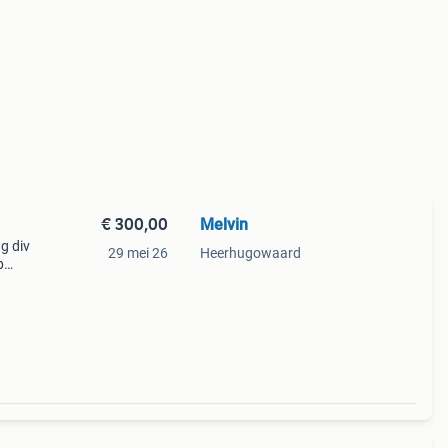
€ 300,00
Melvin
g div
29 mei 26
Heerhugowaard
p