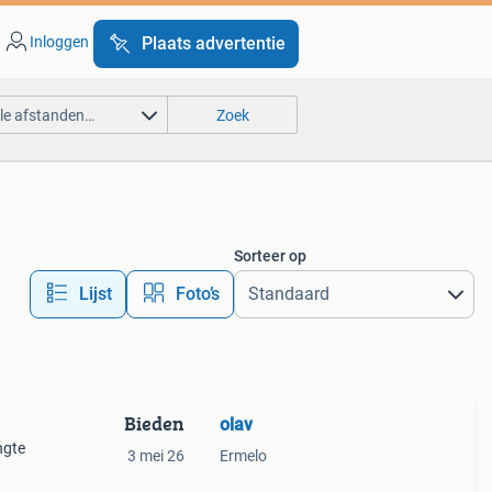
Inloggen
Plaats advertentie
lle afstanden…
Zoek
Sorteer op
Lijst
Foto’s
Bieden
olav
ngte
3 mei 26
Ermelo