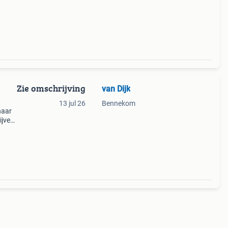
Zie omschrijving
van Dijk
13 jul 26
Bennekom
naar
ijven,
oto 6