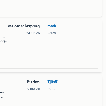
Zie omschrijving
mark
24 jun 26
Asten
mtr,
roog
nje,
ef m
Bieden
Tjits51
9 mei 26
Rottum
bers
f
rten
 en