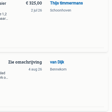
€ 325,00
Thijs timmermans
aier
2 jul 26
Schoonhoven
e 1,2
maar
it ook
 is
Zie omschrijving
van Dijk
4 aug 26
Bennekom
glad
rk of
 €