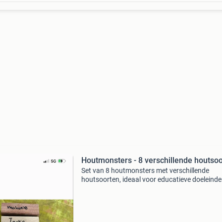
Houtmonsters - 8 verschillende houtso
Set van 8 houtmonsters met verschillende
houtsoorten, ideaal voor educatieve doeleinde
hobbyisten of als decoratie. De set bevat mah
iroko (2x), grenen, beuken (2x), essen en esdo
Elk monst