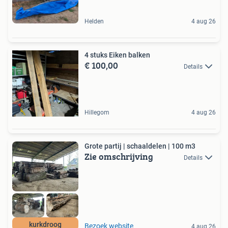
Helden
4 aug 26
4 stuks Eiken balken
€ 100,00
Details
Hillegom
4 aug 26
Grote partij | schaaldelen | 100 m3
Zie omschrijving
Details
kurkdroog
Bezoek website
4 aug 26