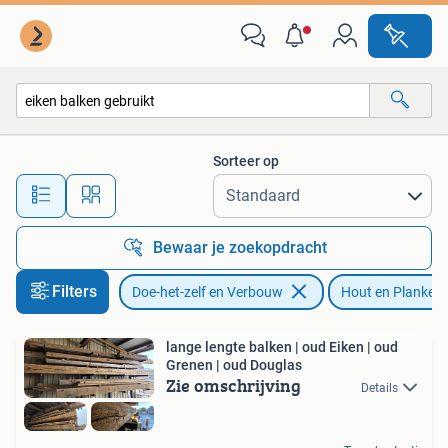
Hout en Planken
Sorteer op
Alle afstanden…
Bewaar je zoekopdracht
Filters
Doe-het-zelf en Verbouw
Hout en Planken
lange lengte balken | oud Eiken | oud
Grenen | oud Douglas
Zie omschrijving
Details