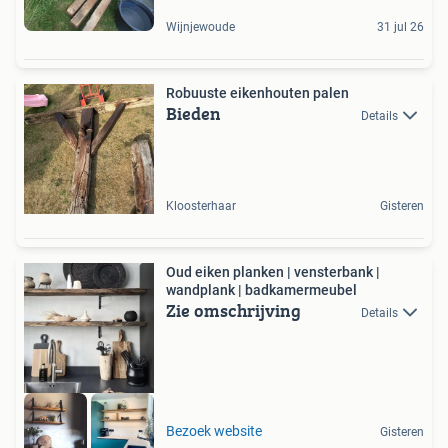
Wijnjewoude
31 jul 26
Robuuste eikenhouten palen
Bieden
Details
Kloosterhaar
Gisteren
Oud eiken planken | vensterbank |
wandplank | badkamermeubel
Zie omschrijving
Details
Bezoek website
Gisteren