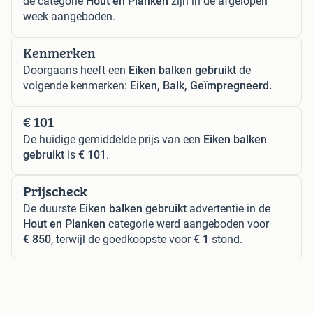
de categorie
Hout en Planken
zijn in de afgelopen
week aangeboden.
Kenmerken
Doorgaans heeft een
Eiken balken gebruikt
de
volgende kenmerken:
Eiken, Balk, Geïmpregneerd.
€ 101
De huidige gemiddelde prijs van een
Eiken balken
gebruikt
is
€ 101
.
Prijscheck
De duurste
Eiken balken gebruikt
advertentie in de
Hout en Planken
categorie werd aangeboden voor
€ 850
, terwijl de goedkoopste voor
€ 1
stond.