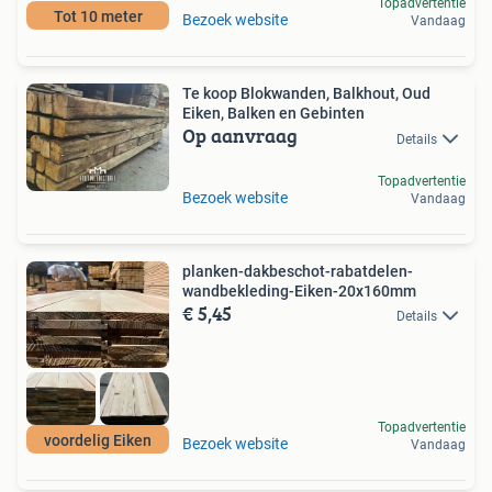
Topadvertentie
Tot 10 meter
Bezoek website
Vandaag
Te koop Blokwanden, Balkhout, Oud
Eiken, Balken en Gebinten
Op aanvraag
Details
Topadvertentie
Bezoek website
Vandaag
planken-dakbeschot-rabatdelen-
wandbekleding-Eiken-20x160mm
€ 5,45
Details
Topadvertentie
voordelig Eiken
Bezoek website
Vandaag