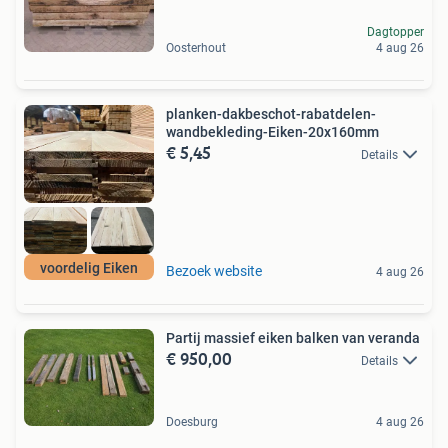
Dagtopper
Oosterhout
4 aug 26
planken-dakbeschot-rabatdelen-
wandbekleding-Eiken-20x160mm
€ 5,45
Details
voordelig Eiken
Bezoek website
4 aug 26
Partij massief eiken balken van veranda
€ 950,00
Details
Doesburg
4 aug 26