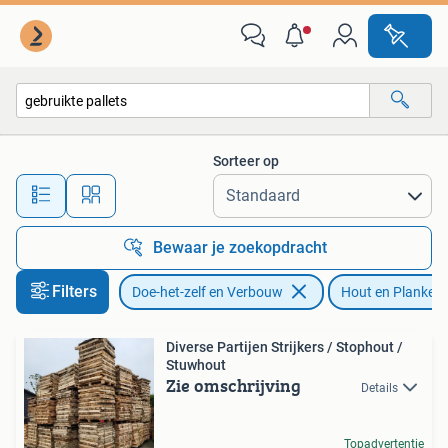
Hout en Planken
Sorteer op
Alle afstanden…
Bewaar je zoekopdracht
Filters
Doe-het-zelf en Verbouw
Hout en Planken
Diverse Partijen Strijkers / Stophout /
Stuwhout
Zie omschrijving
Details
Topadvertentie