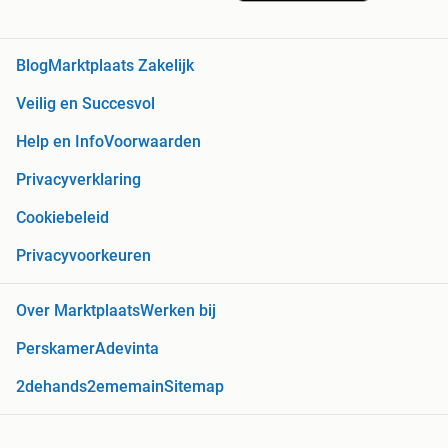
Blog
Marktplaats Zakelijk
Veilig en Succesvol
Help en Info
Voorwaarden
Privacyverklaring
Cookiebeleid
Privacyvoorkeuren
Over Marktplaats
Werken bij
Perskamer
Adevinta
2dehands
2ememain
Sitemap