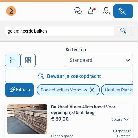
Hout en Planken
Sorteer op
Alle afstanden…
Bewaar je zoekopdracht
Filters
Doe-het-zelf en Verbouw
Hout en Planken
Balkhout Vuren 40cm hoog! Voor
opruimprijs! 6mtr lang!
€ 60,00
Details
Dagtopper
Oldeholtpade
Gisteren