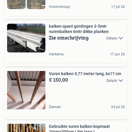
Vroomshoop
17 jul 26
balken spant gordingen 3-5mtr
vurenbalken 6mtr dikke planken
Zie omschrijving
Details
Harkema
17 jun 26
Vuren balken 5,77 meter lang, 6x17 cm
€ 150,00
Details
Diemen
24 jul 26
Gebruikte vuren balken kopmaat
10cmx200cm ( 5m lang )