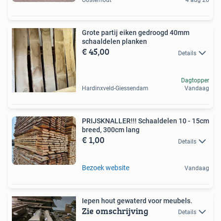
Oosterhout
4 aug 26
Grote partij eiken gedroogd 40mm
schaaldelen planken
€ 45,00
Details
Dagtopper
Hardinxveld-Giessendam
Vandaag
PRIJSKNALLER!!! Schaaldelen 10 - 15cm
breed, 300cm lang
€ 1,00
Details
Bezoek website
Vandaag
Iepen hout gewaterd voor meubels.
Zie omschrijving
Details