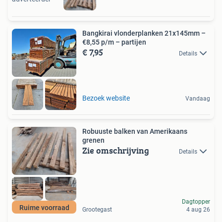
Bangkirai vlonderplanken 21x145mm –
€8,55 p/m – partijen
€ 7,95
Details
Bezoek website
Vandaag
Robuuste balken van Amerikaans
grenen
Zie omschrijving
Details
Dagtopper
Ruime voorraad
Grootegast
4 aug 26