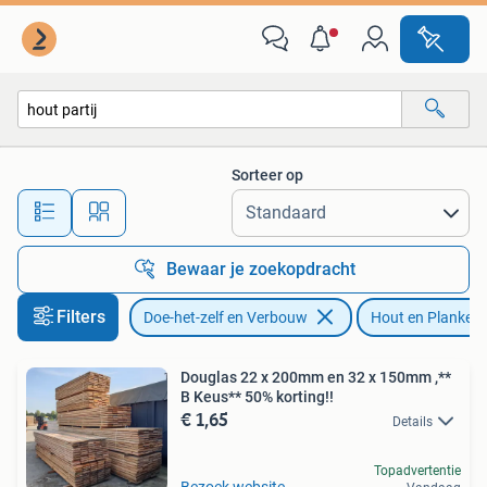
Hout en Planken
Sorteer op
Alle afstanden…
Bewaar je zoekopdracht
Filters
Doe-het-zelf en Verbouw
Hout en Planken
Douglas 22 x 200mm en 32 x 150mm ,**
B Keus** 50% korting!!
€ 1,65
Details
Topadvertentie
Bezoek website