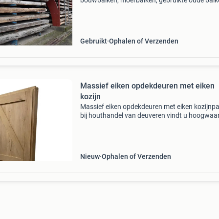
bouwbalken, moerbalken, gebruikte oude balk
voor plafond of afwerking, in vele maten en le
We hebben een schuur vol oude balken, gesor
op d
Gebruikt
Ophalen of Verzenden
Massief eiken opdekdeuren met eiken
kozijn
Massief eiken opdekdeuren met eiken kozijnp
bij houthandel van deuveren vindt u hoogwaa
massief eiken opdekdeuren met eiken kozijn. D
kozijn is voorgemonteerd. Deze complete eike
deur- en
Nieuw
Ophalen of Verzenden