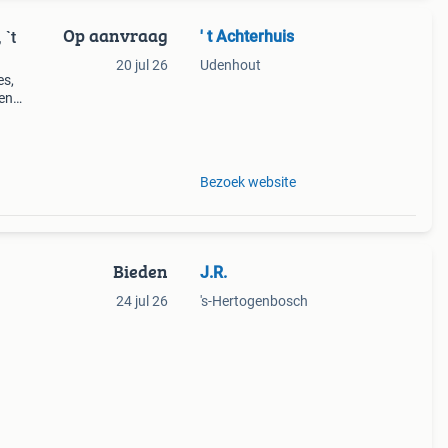
Op aanvraag
' t Achterhuis
 `t
20 jul 26
Udenhout
es,
en
ngtes.
teerd
Bezoek website
Bieden
J.R.
24 jul 26
's-Hertogenbosch
r