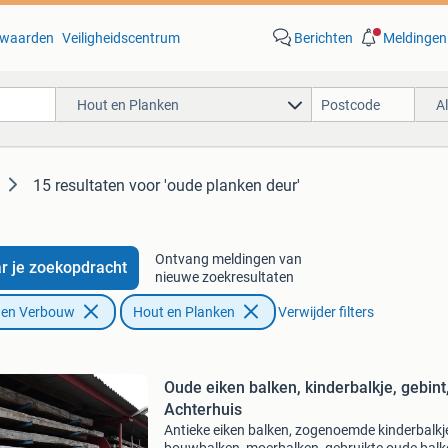
waarden
Veiligheidscentrum
Berichten
Meldingen
Hout en Planken
A
15 resultaten
voor 'oude planken deur'
Ontvang meldingen van
r je zoekopdracht
nieuwe zoekresultaten
f en Verbouw
Hout en Planken
Verwijder filters
Oude eiken balken, kinderbalkje, gebint,
Achterhuis
Antieke eiken balken, zogenoemde kinderbalkj