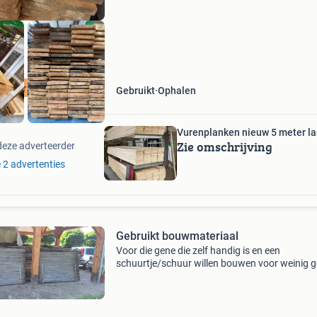
rculair bouwen
Gebruikt
Ophalen
Vurenplanken nieuw 5 meter la
Zie omschrijving
deze adverteerder
e 2 advertenties
Gebruikt bouwmateriaal
Voor die gene die zelf handig is en een
schuurtje/schuur willen bouwen voor weinig ge
dit een ideale gelegenheid om toe te slaan. Zoa
ziet liggen er balken en planken van 1 tot 6m. F
beza