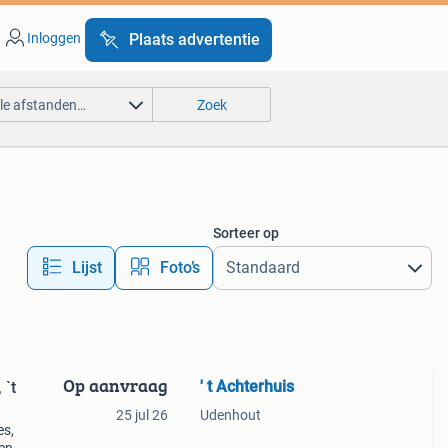
Inloggen
Plaats advertentie
lle afstanden…
Zoek
Sorteer op
Lijst
Foto’s
Op aanvraag
' t Achterhuis
 `t
25 jul 26
Udenhout
es,