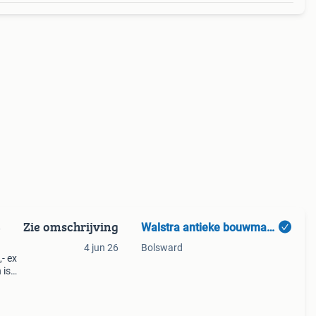
Zie omschrijving
Walstra antieke bouwmaterialen
e
4 jun 26
Bolsward
- ex
 is
alen:
,