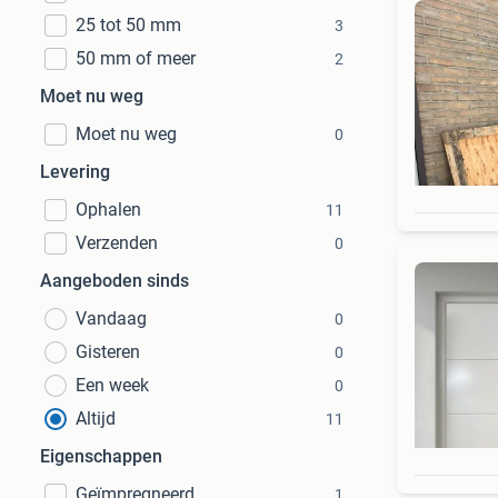
25 tot 50 mm
3
50 mm of meer
2
Moet nu weg
Moet nu weg
0
Levering
Ophalen
11
Verzenden
0
Aangeboden sinds
Vandaag
0
Gisteren
0
Een week
0
Altijd
11
Eigenschappen
Geïmpregneerd
1