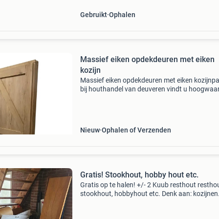
Gebruikt
Ophalen
Massief eiken opdekdeuren met eiken
kozijn
Massief eiken opdekdeuren met eiken kozijnp
bij houthandel van deuveren vindt u hoogwaa
massief eiken opdekdeuren met eiken kozijn. D
kozijn is voorgemonteerd. Deze complete eike
deur- en
Nieuw
Ophalen of Verzenden
Gratis! Stookhout, hobby hout etc.
Gratis op te halen! +/- 2 Kuub resthout resthou
stookhout, hobbyhout etc. Denk aan: kozijnen
deuren planken oude stoelen sjoelbakken oud
kasten platen etc. Etc. Wellicht iets voor de