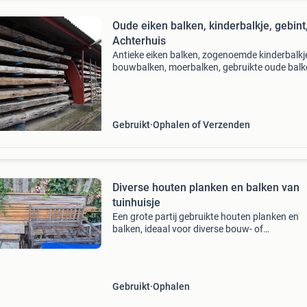
Oude eiken balken, kinderbalkje, gebint,
Achterhuis
Antieke eiken balken, zogenoemde kinderbalkj
bouwbalken, moerbalken, gebruikte oude balk
voor plafond of afwerking, in vele maten en le
We hebben een schuur vol oude balken, gesor
op d
Gebruikt
Ophalen of Verzenden
Diverse houten planken en balken van
tuinhuisje
Een grote partij gebruikte houten planken en
balken, ideaal voor diverse bouw- of
knutselprojecten. Dit hout komt van een oud
tuinhuisje. Wilde die ooit weer opbouwen maa
gaan we niet meer doen. De d
Gebruikt
Ophalen