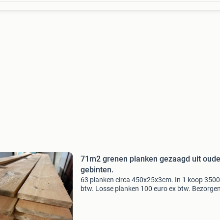
71m2 grenen planken gezaagd uit oud
gebinten.
63 planken circa 450x25x3cm. In 1 koop 3500,
btw. Losse planken 100 euro ex btw. Bezorgen
mogelijk. Handel in antieke / oude bouwmateri
(stenen, dakpannen, wandtegels, tegelvloeren
natuur