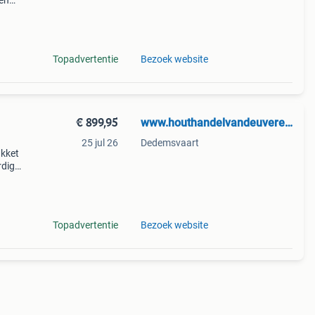
en
ngtes.
teerd
Topadvertentie
Bezoek website
€ 899,95
www.houthandelvandeuveren.nl
25 jul 26
Dedemsvaart
akket
rdige
it
n
Topadvertentie
Bezoek website