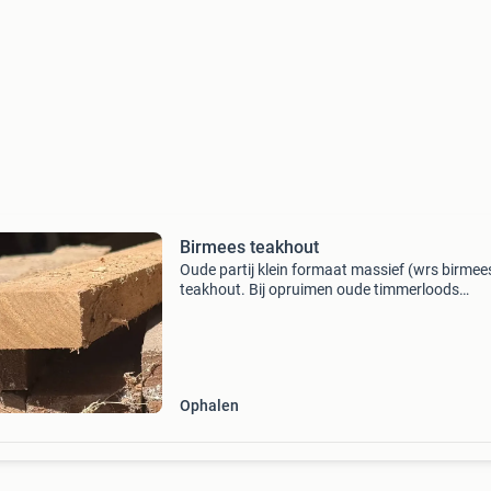
Birmees teakhout
Oude partij klein formaat massief (wrs birmee
teakhout. Bij opruimen oude timmerloods
aangetroffen. Ongeschaafde teak houten pla
60 Stuks, 64 cm, kopse maat: 24 x 65 mm
Ophalen