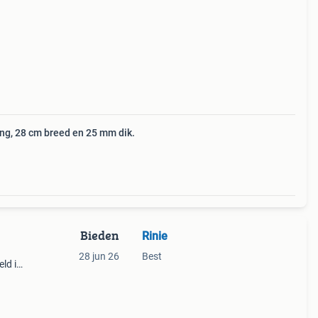
ng, 28 cm breed en 25 mm dik.
Bieden
Rinie
28 jun 26
Best
ld is
ls je
ijn