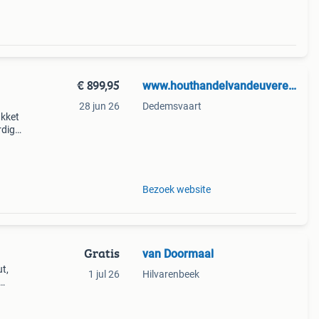
€ 899,95
www.houthandelvandeuveren.nl
28 jun 26
Dedemsvaart
akket
rdige
it
n
Bezoek website
Gratis
van Doormaal
t,
1 jul 26
Hilvarenbeek
e