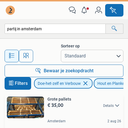
Hout en Planken
Sorteer op
Alle afstanden…
Bewaar je zoekopdracht
Filters
Doe-het-zelf en Verbouw
Hout en Planken
Grote pallets
€ 35,00
Details
Amsterdam
2 aug 26