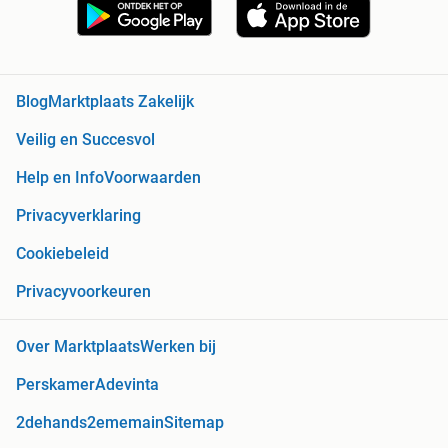
Blog
Marktplaats Zakelijk
Veilig en Succesvol
Help en Info
Voorwaarden
Privacyverklaring
Cookiebeleid
Privacyvoorkeuren
Over Marktplaats
Werken bij
Perskamer
Adevinta
2dehands
2ememain
Sitemap